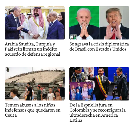
Arabia Saudita, Turquía y
Se agrava la crisis diplomática
Pakistán firman un inédito
de Brasil con Estados Unidos
acuerdo de defensa regional
Temen abusos a los niños
De la Espriella jura en
indefensos que quedaron en
Colombia y se reconfigura la
Ceuta
ultraderecha en América
Latina