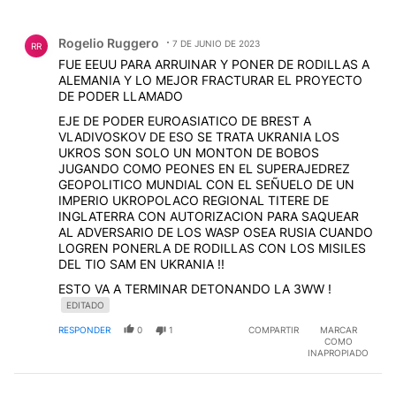
Todos los comentarios
Comentario de Rogelio Ruggero.
Rogelio Ruggero
7 DE JUNIO DE 2023
RR
FUE EEUU PARA ARRUINAR Y PONER DE RODILLAS A
ALEMANIA Y LO MEJOR FRACTURAR EL PROYECTO
DE PODER LLAMADO
EJE DE PODER EUROASIATICO DE BREST A
VLADIVOSKOV DE ESO SE TRATA UKRANIA LOS
UKROS SON SOLO UN MONTON DE BOBOS
JUGANDO COMO PEONES EN EL SUPERAJEDREZ
GEOPOLITICO MUNDIAL CON EL SEÑUELO DE UN
IMPERIO UKROPOLACO REGIONAL TITERE DE
INGLATERRA CON AUTORIZACION PARA SAQUEAR
AL ADVERSARIO DE LOS WASP OSEA RUSIA CUANDO
LOGREN PONERLA DE RODILLAS CON LOS MISILES
DEL TIO SAM EN UKRANIA !!
ESTO VA A TERMINAR DETONANDO LA 3WW !
EDITADO
RESPONDER
0
1
COMPARTIR
MARCAR
COMO
INAPROPIADO