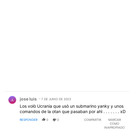
Comentario de jose luis.
jose luis
7 DE JUNIO DE 2023
JL
Los volò Ucrania que usò un submarino yanky y unos
comandos de la otan que pasaban por ahì . . . . . . . xD
RESPONDER
0
0
COMPARTIR
MARCAR
COMO
INAPROPIADO