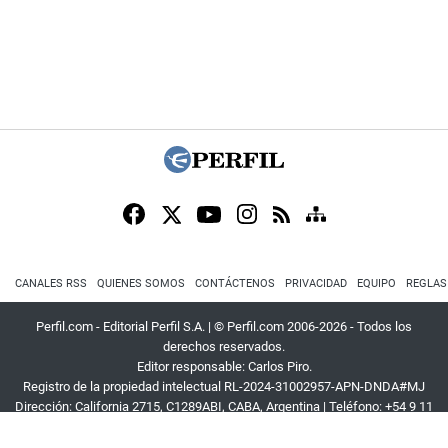
CANALES RSS
QUIENES SOMOS
CONTÁCTENOS
PRIVACIDAD
EQUIPO
REGLAS
Perfil.com - Editorial Perfil S.A.
| © Perfil.com 2006-2026 - Todos los
derechos reservados.
Editor responsable: Carlos Piro.
Registro de la propiedad intelectual RL-2024-31002957-APN-DNDA#MJ
Dirección:
California 2715
,
C1289ABI
,
CABA, Argentina
| Teléfono:
+54 9 11
3453 4567
| E-mail:
atencion@perfil.com