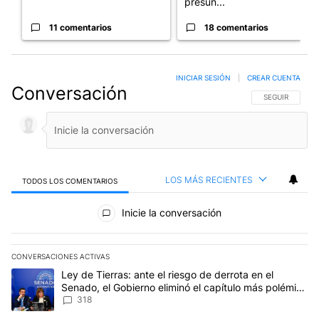
presun...
11 comentarios
18 comentarios
INICIAR SESIÓN
|
CREAR CUENTA
Conversación
SIGA ESTA CO
SEGUIR
LOS MÁS RECIENTES
TODOS LOS COMENTARIOS
Todos los comentarios
Inicie la conversación
CONVERSACIONES ACTIVAS
Este listado muestra los artículos con más comentarios en los últim
Un artículo de tendencia con el título "Ley de Tierras: ante el ri
Ley de Tierras: ante el riesgo de derrota en el
Senado, el Gobierno eliminó el capítulo más polémico
del proyecto
318