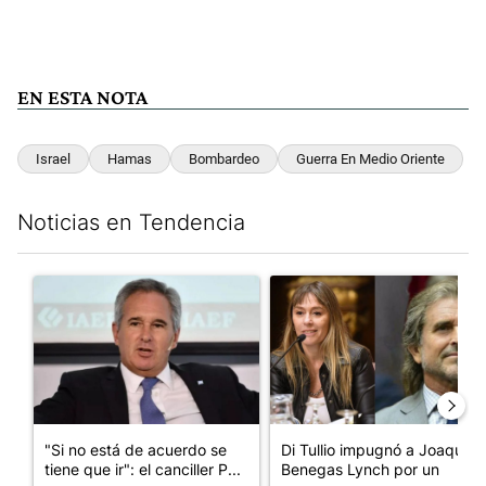
EN ESTA NOTA
Israel
Hamas
Bombardeo
Guerra En Medio Oriente
Noticias en Tendencia
Este listado muestra los artículos con más comentarios en los últim
Un artículo de tendencia con el título ""Si no está de acuerdo se t
Un artículo de tendencia con e
"Si no está de acuerdo se
Di Tullio impugnó a Joaquín
tiene que ir": el canciller P...
Benegas Lynch por un