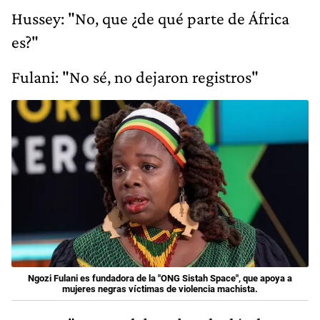
Hussey: "No, que ¿de qué parte de África
es?"
Fulani: "No sé, no dejaron registros"
Ngozi Fulani es fundadora de la "ONG Sistah Space", que apoya a
mujeres negras víctimas de violencia machista.