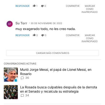
pais adonde los descendientes de los mismos son una
RESPONDER
1
0
COMPARTIR
MARCAR
extrema minoria, menos del 1% (nacidos en RU). Es
COMO
como estar en Salta, ver una mujer vestida de Geisha,
INAPROPIADO
con nombre Japones, de rasgos japoneses, no se te
Comentario de Su Torr.
ocurriria preguntarle si es de Japon?
EDITADO
Su Torr
30 DE NOVIEMBRE DE 2022
ST
muy exagerado todo, no les creo nada.
RESPONDER
0
0
COMPARTIR
MARCAR
COMO
INAPROPIADO
CARGAR MÁS COMENTARIOS
CONVERSACIONES ACTIVAS
Este listado muestra los artículos con más comentarios en los últim
Un artículo de tendencia con el título "Murió Jorge Messi, el papá
Murió Jorge Messi, el papá de Lionel Messi, en
Rosario
36
Un artículo de tendencia con el título "La Rosada busca culpables
La Rosada busca culpables después de la derrota
en el Senado y recalcula su estrategia
34