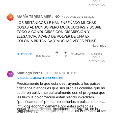
COMO
INAPROPIADO
Comentario de MARÍA TERESA MERLINO.
MARÍA TERESA MERLINO
2 DE DICIEMBRE DE 2022
MT
LOS BRITÁNICOS LE HAN ENSEÑADO MUCHAS
COSAS AL MUNDO PERO MUUUUUCHAS Y SOBRE
TODO A CONDUCIRSE CON DISCRECIÓN Y
ELEGANCIA. ACABO DE VOLVER DE UNA EX
COLONIA BRITÁNICA Y MUCHAS VECES PENSÉ
¿PUEDE SER QUE A ESTA GENTE SÓLO LE HAY
Leer mas
QUEDADO LA LENGUA INGLESA? LES HABRÍA HECHO
1
FALTA DOSCIENTOS AÑOS MÁS PARA ADQUIRIR
RESPONDER
COMPARTIR
MARCAR
RESPUESTA
1
0
COMO
CIERTAS MODALIDADES PORQUE SI NO CAMBIAN,
INAPROPIADO
EN POCO TIEMPO LOS TAPARÁN LOS
DESPERDICIOS. NO EMPECEMOS CON..."UHHH...LAS
Respuesta de Santiago Perez.
MALVINAS, UHHHHHH...PIRATAS,
Santiago Perez
3 DE DICIEMBRE DE 2022
SP
UHHHHH...ESCLAVISTAS" ESO SERÍA CAER EN UN
Responder a
MARÍA TERESA MERLINO
CHAUVINISMO QUE HOY POR HOY ES
Precisamente lo que esta destruyendo a los paises
ABSOLUTAMENTE DEMODÉ.
cristianos blancos es que sus propias colonias que no
supieron cultivarse culturalmente con el progreso que
les llevo la colonizacion estan siendo invadidos
"pacificamente" por sus ex colonias o paises que eran
influidos economicamente por estas potencias
Houari Boumedienne, presidente de Argelia, en la
(opuestamente a lo que les paso a los Britanicos al ser