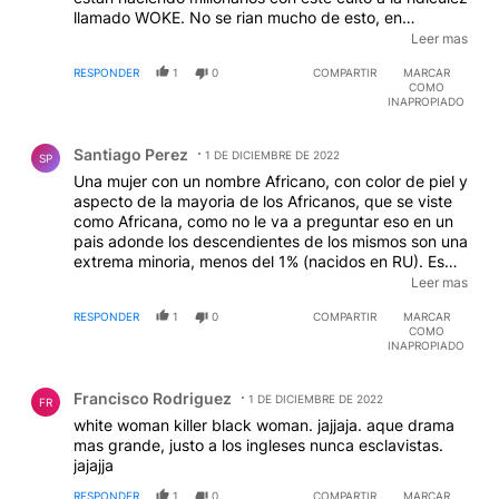
llamado WOKE. No se rian mucho de esto, en
Argentina, un pais adonde los blancos ya son menos
Leer mas
del 50%, se viene el pedido de "reparaciones" de los
RESPONDER
1
0
COMPARTIR
MARCAR
indigenas. Ya empezaron los Mapuches, vendran
COMO
todos los demas atras.
EDITADO
INAPROPIADO
Comentario de Santiago Perez.
Santiago Perez
1 DE DICIEMBRE DE 2022
SP
Una mujer con un nombre Africano, con color de piel y
aspecto de la mayoria de los Africanos, que se viste
como Africana, como no le va a preguntar eso en un
pais adonde los descendientes de los mismos son una
extrema minoria, menos del 1% (nacidos en RU). Es
como estar en Salta, ver una mujer vestida de Geisha,
Leer mas
con nombre Japones, de rasgos japoneses, no se te
RESPONDER
1
0
COMPARTIR
MARCAR
ocurriria preguntarle si es de Japon? O si quieren
COMO
transladen un ejemplo parecido a un pais de Africa
INAPROPIADO
(excepto Sudafrica obviamente) adonde casi no hay
Comentario de Francisco Rodriguez.
blancos nacidos ahi.
Francisco Rodriguez
1 DE DICIEMBRE DE 2022
FR
white woman killer black woman. jajjaja. aque drama
mas grande, justo a los ingleses nunca esclavistas.
jajajja
RESPONDER
1
0
COMPARTIR
MARCAR