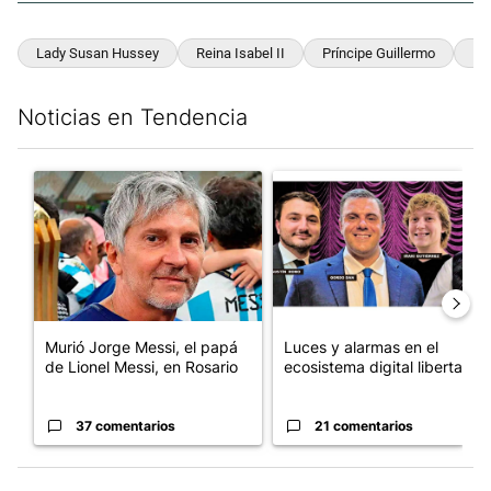
Lady Susan Hussey
Reina Isabel II
Príncipe Guillermo
Ra
Noticias en Tendencia
Este listado muestra los artículos con más comentarios en los últim
Un artículo de tendencia con el título "Murió Jorge Messi, el pa
Un artículo de tendencia con el
Murió Jorge Messi, el papá
Luces y alarmas en el
de Lionel Messi, en Rosario
ecosistema digital libertario
37 comentarios
21 comentarios