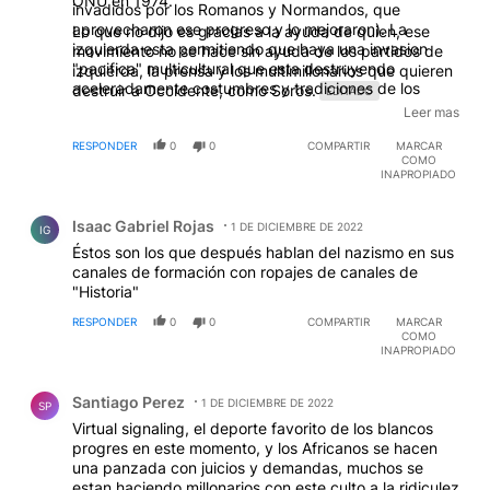
ONU en 1974.
invadidos por los Romanos y Normandos, que
aprovecharon ese progreso y lo mejoraron). La
Lo que no dijo es gracias a la ayuda de quien, ese
izquierda esta permitiendo que haya una invasion
movimiento no se hace sin ayuda de los partidos de
"pacifica" multicultural que esta destruyendo
izquierda, la prensa y los multimillonarios que quieren
aceleradamente costumbres y tradiciones de los
destruir a Occidente, como Soros.
EDITADO
paises blancos cristianos (excepto Rusia obviamente).
Leer mas
Y a los que denuncian esto los llaman "racistas" o
"supremacistas". Ya no se puede exponer un pesebre
RESPONDER
0
0
COMPARTIR
MARCAR
COMO
porque es practicamente considerado un simbolo
INAPROPIADO
extremista. Acaso los cristianos blancos no tiene
derecho a tener sus propios valores culturales? “Un
Comentario de Isaac Gabriel Rojas.
día, millones de hombres dejarán el hemisferio sur
Isaac Gabriel Rojas
1 DE DICIEMBRE DE 2022
IG
para ir al hemisferio norte. Ellos irán allí para
Éstos son los que después hablan del nazismo en sus
conquistarlo. Y la conquistarán con sus hijos. El vientre
canales de formación con ropajes de canales de
de nuestras mujeres nos dará la victoria”.
"Historia"
RESPONDER
0
0
COMPARTIR
MARCAR
COMO
INAPROPIADO
Comentario de Santiago Perez.
Santiago Perez
1 DE DICIEMBRE DE 2022
SP
Virtual signaling, el deporte favorito de los blancos
progres en este momento, y los Africanos se hacen
una panzada con juicios y demandas, muchos se
estan haciendo millonarios con este culto a la ridiculez