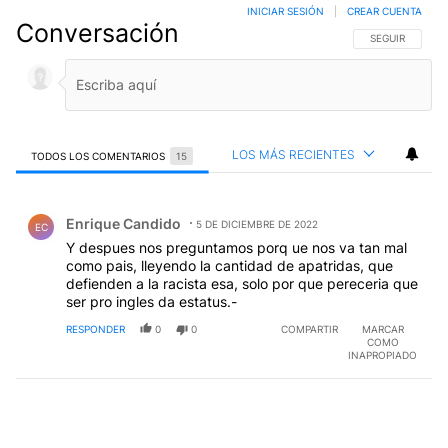
INICIAR SESIÓN
|
CREAR CUENTA
Conversación
SIGA ESTA CO
SEGUIR
LOS MÁS RECIENTES
TODOS LOS COMENTARIOS
15
Todos los comentarios
Comentario de Enrique Candido.
Enrique Candido
5 DE DICIEMBRE DE 2022
EC
Y despues nos preguntamos porq ue nos va tan mal
como pais, lleyendo la cantidad de apatridas, que
defienden a la racista esa, solo por que pereceria que
ser pro ingles da estatus.-
RESPONDER
0
0
COMPARTIR
MARCAR
COMO
INAPROPIADO