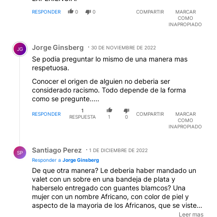
RESPONDER
0
0
COMPARTIR
MARCAR
COMO
INAPROPIADO
Comentario de Jorge Ginsberg.
Jorge Ginsberg
30 DE NOVIEMBRE DE 2022
JG
Se podia preguntar lo mismo de una manera mas
respetuosa.
Conocer el origen de alguien no deberia ser
considerado racismo. Todo depende de la forma
como se pregunte.....
1
RESPONDER
COMPARTIR
MARCAR
RESPUESTA
1
0
COMO
INAPROPIADO
Respuesta de Santiago Perez.
Santiago Perez
1 DE DICIEMBRE DE 2022
SP
Responder a
Jorge Ginsberg
De que otra manera? Le deberia haber mandado un
valet con un sobre en una bandeja de plata y
haberselo entregado con guantes blamcos? Una
mujer con un nombre Africano, con color de piel y
aspecto de la mayoria de los Africanos, que se viste
como Africana, como no le va a preguntar eso en un
Leer mas