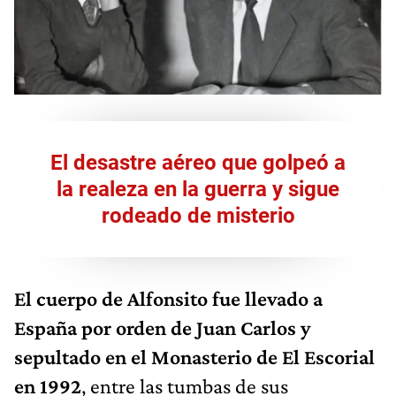
El desastre aéreo que golpeó a
la realeza en la guerra y sigue
rodeado de misterio
El cuerpo de Alfonsito
fue
llevado a
España por orden de Juan Carlos y
sepultado en e
l Monasterio de El Escorial
en 1992
, entre las tumbas de sus