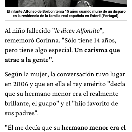
El infante Alfonso de Borbón tenía 15 años cuando murió de un disparo
en la residencia de la familia real española en Estoril (Portugal).
Al niño fallecido "
le dicen Alfonsito
",
rememoró Corinna. "Sólo tiene 14 años,
pero tiene algo especial.
Un carisma que
atrae a la gente".
Según la mujer, la conversación tuvo lugar
en 2006 y que en ella el rey emérito "decía
que su hermano menor era el realmente
brillante, el guapo" y el "hijo favorito de
sus padres".
"Él me decía que su
hermano menor era el