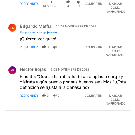
1
RESPONDER
COMPARTIR
MARCAR
RESPUESTA
4
0
COMO
INAPROPIADO
Respuesta de Edgardo Maffía.
Edgardo Maffía
10 DE NOVIEMBRE DE 2022
EM
Responder a
jorge jensen
¡Quieren ver guita!.
RESPONDER
3
0
COMPARTIR
MARCAR
COMO
INAPROPIADO
Comentario de Héctor Rojas.
Héctor Rojas
3 DE NOVIEMBRE DE 2022
HR
Emérito: "Que se ha retirado de un empleo o cargo y
disfruta algún premio por sus buenos servicios." ¿Esta
definición se ajusta a la danesa no?
RESPONDER
3
0
COMPARTIR
MARCAR
COMO
INAPROPIADO