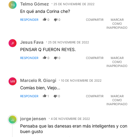
Telmo Gómez
25 DE NOVIEMBRE DE 2022
TG
En qué anda Corina che?
RESPONDER
0
0
COMPARTIR
MARCAR
COMO
INAPROPIADO
Comentario de Jesus Fava.
Jesus Fava
25 DE NOVIEMBRE DE 2022
JF
PENSAR Q FUERON REYES.
RESPONDER
0
0
COMPARTIR
MARCAR
COMO
INAPROPIADO
Comentario de Marcelo R. Giorgi.
Marcelo R. Giorgi
10 DE NOVIEMBRE DE 2022
MR
Comías bien, Viejo...
RESPONDER
1
0
COMPARTIR
MARCAR
COMO
INAPROPIADO
Comentario de jorge jensen.
jorge jensen
4 DE NOVIEMBRE DE 2022
JJ
Pensaba que las danesas eran más inteligentes y con
buen gusto