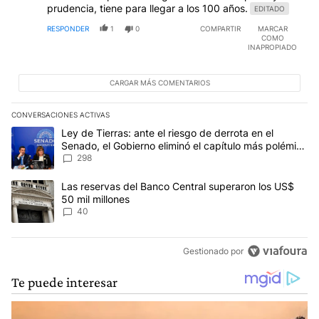
prudencia, tiene para llegar a los 100 años.
EDITADO
RESPONDER
1
0
COMPARTIR
MARCAR
COMO
INAPROPIADO
CARGAR MÁS COMENTARIOS
CONVERSACIONES ACTIVAS
Este listado muestra los artículos con más comentarios en los últim
Un artículo de tendencia con el título "Ley de Tierras: ante el ri
Ley de Tierras: ante el riesgo de derrota en el
Senado, el Gobierno eliminó el capítulo más polémico
del proyecto
298
Un artículo de tendencia con el título "Las reservas del Banco Ce
Las reservas del Banco Central superaron los US$
50 mil millones
40
Gestionado por