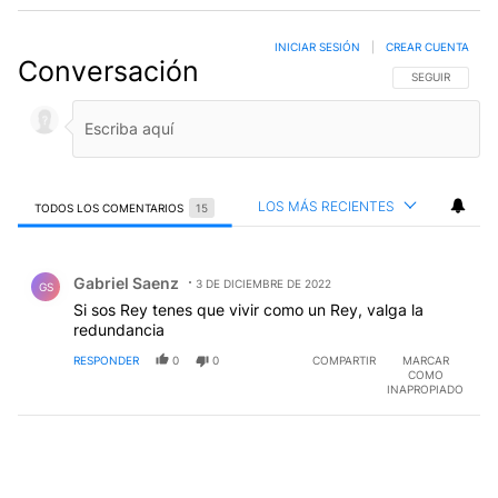
INICIAR SESIÓN
|
CREAR CUENTA
Conversación
SIGA ESTA CO
SEGUIR
LOS MÁS RECIENTES
TODOS LOS COMENTARIOS
15
Todos los comentarios
Comentario de Gabriel Saenz.
Gabriel Saenz
3 DE DICIEMBRE DE 2022
GS
Si sos Rey tenes que vivir como un Rey, valga la
redundancia
RESPONDER
0
0
COMPARTIR
MARCAR
COMO
INAPROPIADO