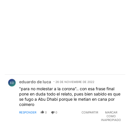
Comentario de eduardo de luca.
eduardo de luca
26 DE NOVIEMBRE DE 2022
ED
"para no molestar a la corona".. con esa frase final
pone en duda todo el relato, pues bien sabido es que
se fugo a Abu Dhabi porque le metian en cana por
coimero
RESPONDER
0
0
COMPARTIR
MARCAR
COMO
INAPROPIADO
Comentario de Telmo Gómez.