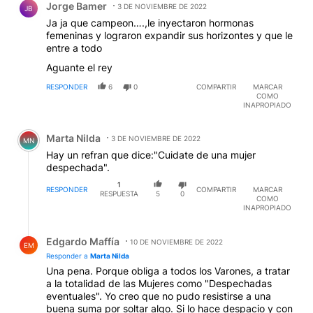
Jorge Bamer
3 DE NOVIEMBRE DE 2022
JB
Ja ja que campeon….,le inyectaron hormonas
femeninas y lograron expandir sus horizontes y que le
entre a todo
Aguante el rey
RESPONDER
6
0
COMPARTIR
MARCAR
COMO
INAPROPIADO
Comentario de Marta Nilda.
Marta Nilda
3 DE NOVIEMBRE DE 2022
MN
Hay un refran que dice:"Cuidate de una mujer
despechada".
1
RESPONDER
COMPARTIR
MARCAR
RESPUESTA
5
0
COMO
INAPROPIADO
Respuesta de Edgardo Maffía.
Edgardo Maffía
10 DE NOVIEMBRE DE 2022
EM
Responder a
Marta Nilda
Una pena. Porque obliga a todos los Varones, a tratar
a la totalidad de las Mujeres como "Despechadas
eventuales". Yo creo que no pudo resistirse a una
buena suma por soltar algo. Si lo hace despacio y con