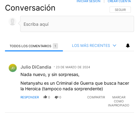
INICIAR SESIÓN
|
CREAR CUENTA
Conversación
SIGA ESTA CO
SEGUIR
LOS MÁS RECIENTES
TODOS LOS COMENTARIOS
1
Todos los comentarios
Comentario de Julio DiCandia.
Julio DiCandia
23 DE MARZO DE 2024
JD
Nada nuevo, y sin sorpresas,
Netanyahu es un Criminal de Guerra que busca hacer
la Heroica (tampoco nada sorprendente)
RESPONDER
0
0
COMPARTIR
MARCAR
COMO
INAPROPIADO