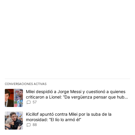
CONVERSACIONES ACTIVAS
Este listado muestra los artículos con más comentarios en los últim
Un artículo de tendencia con el título "Milei despidió a Jorge Mes
Milei despidió a Jorge Messi y cuestionó a quienes
criticaron a Lionel: “Da vergüenza pensar que hubo
anti-Messi”
57
Un artículo de tendencia con el título "Kicillof apuntó contra Milei 
Kicillof apuntó contra Milei por la suba de la
morosidad: “El lío lo armó él”
88