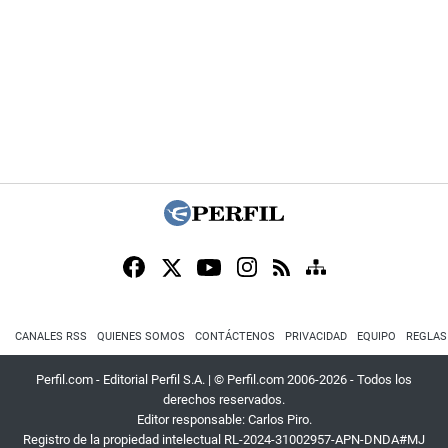
CANALES RSS
QUIENES SOMOS
CONTÁCTENOS
PRIVACIDAD
EQUIPO
REGLAS
Perfil.com - Editorial Perfil S.A.
| © Perfil.com 2006-2026 - Todos los
derechos reservados.
Editor responsable: Carlos Piro.
Registro de la propiedad intelectual RL-2024-31002957-APN-DNDA#MJ