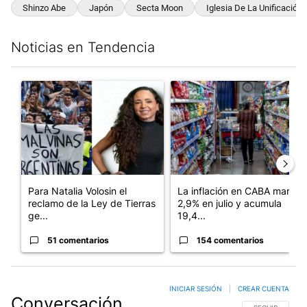
Shinzo Abe
Japón
Secta Moon
Iglesia De La Unificación
Noticias en Tendencia
Este listado muestra los artículos con más comentarios en los últim
Un artículo de tendencia con el título "Para Natalia Volosin el
Un artículo de tendencia con 
Para Natalia Volosin el
La inflación en CABA marcó
reclamo de la Ley de Tierras
2,9% en julio y acumula
ge...
19,4...
51 comentarios
154 comentarios
INICIAR SESIÓN
|
CREAR CUENTA
Conversación