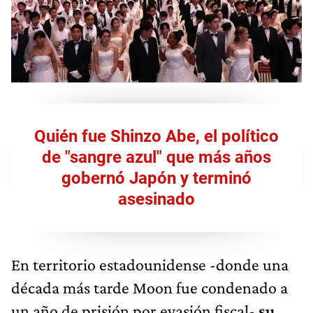
Quién fue Shinzo Abe, el político
de "sangre azul" que más años
gobernó Japón y terminó
asesinado
En territorio estadounidense -donde una
década más tarde Moon fue condenado a
un año de prisión por evasión fiscal-
su