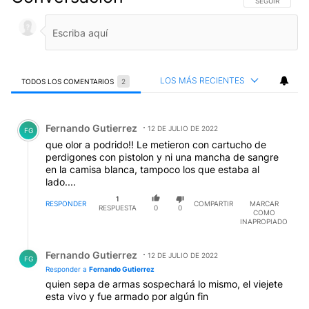
SIGA ESTA CO
SEGUIR
LOS MÁS RECIENTES
TODOS LOS COMENTARIOS
2
Todos los comentarios
Comentario de Fernando Gutierrez.
Fernando Gutierrez
12 DE JULIO DE 2022
FG
que olor a podrido!! Le metieron con cartucho de
perdigones con pistolon y ni una mancha de sangre
en la camisa blanca, tampoco los que estaba al
lado....
1
RESPONDER
COMPARTIR
MARCAR
RESPUESTA
0
0
COMO
INAPROPIADO
Respuesta de Fernando Gutierrez.
Fernando Gutierrez
12 DE JULIO DE 2022
FG
Responder a
Fernando Gutierrez
quien sepa de armas sospechará lo mismo, el viejete
esta vivo y fue armado por algún fin