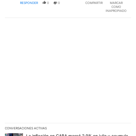
RESPONDER
0
0
COMPARTIR
MARCAR
COMO
INAPROPIADO
CONVERSACIONES ACTIVAS
Este listado muestra los artículos con más comentarios en los últim
Un artículo de tendencia con el título "La inflación en CABA mar
La inflación en CABA marcó 2,9% en julio y acumula