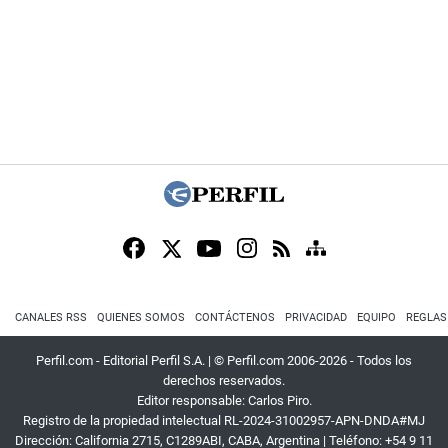
CANALES RSS
QUIENES SOMOS
CONTÁCTENOS
PRIVACIDAD
EQUIPO
REGLAS
Perfil.com - Editorial Perfil S.A.
| © Perfil.com 2006-2026 - Todos los
derechos reservados.
Editor responsable: Carlos Piro.
Registro de la propiedad intelectual RL-2024-31002957-APN-DNDA#MJ
Dirección:
California 2715
,
C1289ABI
,
CABA, Argentina
| Teléfono:
+54 9 11