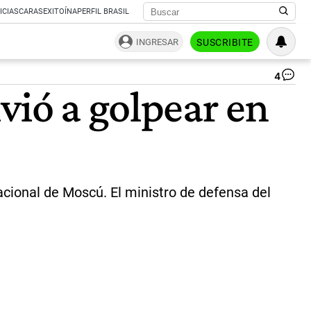
ICIAS
CARAS
EXITOÍNA
PERFIL BRASIL
INGRESAR
SUSCRIBITE
4
Lo
vió a golpear en
im
de
dr
uc
en
edi
de
Mo
nacional de Moscú. El ministro de defensa del
est
do
30
de
jul
|
AF