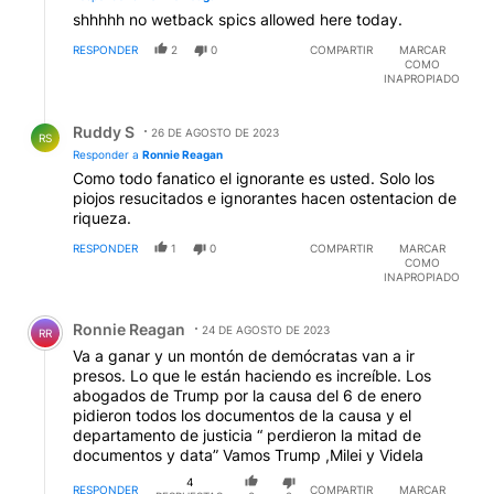
shhhhh no wetback spics allowed here today.
RESPONDER
2
0
COMPARTIR
MARCAR
COMO
INAPROPIADO
Respuesta de Ruddy S.
Ruddy S
26 DE AGOSTO DE 2023
RS
Responder a
Ronnie Reagan
Como todo fanatico el ignorante es usted. Solo los
piojos resucitados e ignorantes hacen ostentacion de
riqueza.
RESPONDER
1
0
COMPARTIR
MARCAR
COMO
INAPROPIADO
Comentario de Ronnie Reagan.
Ronnie Reagan
24 DE AGOSTO DE 2023
RR
Va a ganar y un montón de demócratas van a ir
presos. Lo que le están haciendo es increíble. Los
abogados de Trump por la causa del 6 de enero
pidieron todos los documentos de la causa y el
departamento de justicia “ perdieron la mitad de
documentos y data” Vamos Trump ,Milei y Videla
4
RESPONDER
COMPARTIR
MARCAR