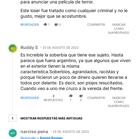
para anunciar una pelicula de terror.
Este loser fue tratado como cualquier criminal y no le
gusto, mejor que se acostumbre.
RESPONDER
1
0
COMPARTIR
MARCAR
COMO
INAPROPIADO
Comentario de Ruddy S.
Ruddy S
25 DE AGOSTO DE 2023
RS
Es increible la soberbia que tiene ese sujeto. Hasta
parece que fuera argentino, ya que algunos que viven
en el exterior tienen la misma
caracteristica.Soberbios, agrandados, racistas y
porque hicieron un poco de dinero quieren llevarse a
todos por delante. Es decir, son piojos resucitados.
Cuando veo a uno me cruzo a la vereda del frente.
3
RESPONDER
COMPARTIR
MARCAR
RESPUESTAS
1
0
COMO
INAPROPIADO
1 respuesta más antiguas
MOSTRAR RESPUESTAS MÁS ANTIGUAS
1
Respuesta de narciso pena.
narciso pena
25 DE AGOSTO DE 2023
NP
Responder a
Ronnie Reagan