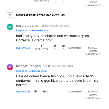
RESPUESTAS
0
2
COMO
INAPROPIADO
2 respuestas más antiguas
MOSTRAR RESPUESTAS MÁS ANTIGUAS
2
Respuesta de narciso pena.
narciso pena
25 DE AGOSTO DE 2023
NP
Responder a
Ronnie Reagan
huh? sorry hoy no chateo con wetbacks spics.
Cortaste la grama hoy?
1
RESPONDER
COMPARTIR
MARCAR
RESPUESTA
2
0
COMO
INAPROPIADO
Respuesta de Ronnie Reagan.
Ronnie Reagan
25 DE AGOSTO DE 2023
RR
Responder a
narciso pena
Dale de comer bien a tus hijos, , no huevos de 99
centavos, mira lo que hizo con tu cerebro la comida
barata.
RESPONDER
0
0
COMPARTIR
MARCAR
COMO
INAPROPIADO