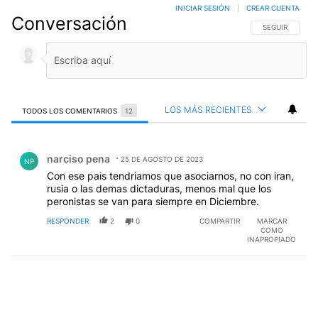
INICIAR SESIÓN
|
CREAR CUENTA
Conversación
SIGA ESTA CO
SEGUIR
LOS MÁS RECIENTES
TODOS LOS COMENTARIOS
12
Todos los comentarios
Comentario de narciso pena.
narciso pena
25 DE AGOSTO DE 2023
NP
Con ese pais tendriamos que asociarnos, no con iran,
rusia o las demas dictaduras, menos mal que los
peronistas se van para siempre en Diciembre.
RESPONDER
2
0
COMPARTIR
MARCAR
COMO
INAPROPIADO