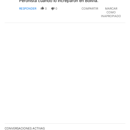
Peronista cuando lo increparon en Bolivia.
RESPONDER
0
0
COMPARTIR
MARCAR
COMO
INAPROPIADO
CONVERSACIONES ACTIVAS