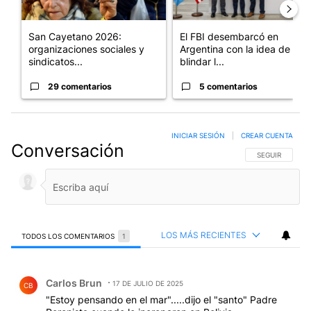
San Cayetano 2026:
El FBI desembarcó en
organizaciones sociales y
Argentina con la idea de
sindicatos...
blindar l...
29 comentarios
5 comentarios
INICIAR SESIÓN
|
CREAR CUENTA
Conversación
SIGA ESTA CO
SEGUIR
LOS MÁS RECIENTES
TODOS LOS COMENTARIOS
1
Todos los comentarios
Comentario de Carlos Brun.
Carlos Brun
17 DE JULIO DE 2025
CB
"Estoy pensando en el mar".....dijo el "santo" Padre