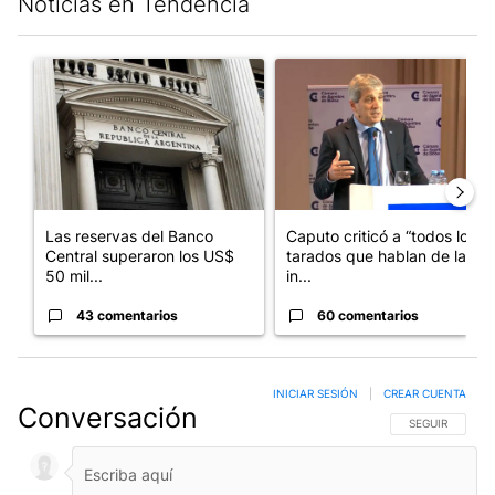
Noticias en Tendencia
Este listado muestra los artículos con más comentarios en los últim
Un artículo de tendencia con el título "Las reservas del Banco 
Un artículo de tendencia con e
Las reservas del Banco
Caputo criticó a “todos los
Central superaron los US$
tarados que hablan de la
50 mil...
in...
43 comentarios
60 comentarios
INICIAR SESIÓN
|
CREAR CUENTA
Conversación
SIGA ESTA CO
SEGUIR