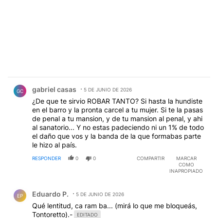
Comentario de gabriel casas.
gabriel casas
5 DE JUNIO DE 2026
GC
¿De que te sirvio ROBAR TANTO? Si hasta la hundiste
en el barro y la pronta carcel a tu mujer. Si te la pasas
de penal a tu mansion, y de tu mansion al penal, y ahi
al sanatorio... Y no estas padeciendo ni un 1% de todo
el daño que vos y la banda de la que formabas parte
le hizo al país.
RESPONDER
0
0
COMPARTIR
MARCAR
COMO
INAPROPIADO
Comentario de Eduardo P..
Eduardo P.
5 DE JUNIO DE 2026
EP
Qué lentitud, ca ram ba... (mirá lo que me bloqueás,
Tontoretto).-
EDITADO