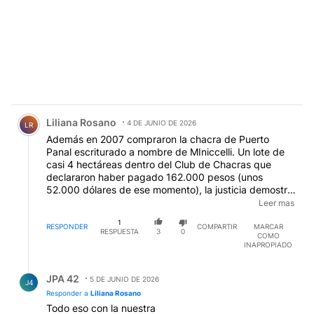
Comentario de Liliana Rosano.
Liliana Rosano
4 DE JUNIO DE 2026
LR
Además en 2007 compraron la chacra de Puerto
Panal escriturado a nombre de MIniccelli. Un lote de
casi 4 hectáreas dentro del Club de Chacras que
declararon haber pagado 162.000 pesos (unos
52.000 dólares de ese momento), la justicia demostró
que el valor real de la compra de las acciones de la
Leer mas
firma dueña del lote fue de 597.000 dólares.
1
Construyeron una casa de dos plantas, casa de
RESPONDER
COMPARTIR
MARCAR
RESPUESTA
3
0
COMO
huéspedes, piscina y muelle y lago artificial estimadas
INAPROPIADO
en más de 1 millón de dólares.
EDITADO
Respuesta de JPA 42.
JPA 42
5 DE JUNIO DE 2026
J4
Responder a
Liliana Rosano
Todo eso con la nuestra