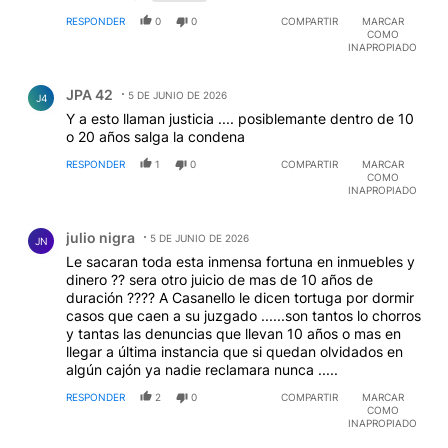
RESPONDER
0
0
COMPARTIR
MARCAR
COMO
INAPROPIADO
Comentario de JPA 42.
JPA 42
5 DE JUNIO DE 2026
J4
Y a esto llaman justicia .... posiblemante dentro de 10
o 20 años salga la condena
RESPONDER
1
0
COMPARTIR
MARCAR
COMO
INAPROPIADO
Comentario de julio nigra.
julio nigra
5 DE JUNIO DE 2026
JN
Le sacaran toda esta inmensa fortuna en inmuebles y
dinero ?? sera otro juicio de mas de 10 años de
duración ???? A Casanello le dicen tortuga por dormir
casos que caen a su juzgado ......son tantos lo chorros
y tantas las denuncias que llevan 10 años o mas en
llegar a última instancia que si quedan olvidados en
algún cajón ya nadie reclamara nunca .....
RESPONDER
2
0
COMPARTIR
MARCAR
COMO
INAPROPIADO