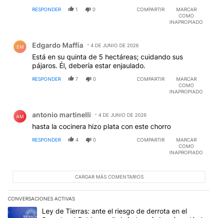
RESPONDER
1
0
COMPARTIR
MARCAR
COMO
INAPROPIADO
Comentario de Edgardo Maffía.
Edgardo Maffía
4 DE JUNIO DE 2026
EM
Está en su quinta de 5 hectáreas; cuidando sus
pájaros. Él, debería estar enjaulado.
RESPONDER
7
0
COMPARTIR
MARCAR
COMO
INAPROPIADO
Comentario de antonio martinelli.
antonio martinelli
4 DE JUNIO DE 2026
AM
hasta la cocinera hizo plata con este chorro
RESPONDER
4
0
COMPARTIR
MARCAR
COMO
INAPROPIADO
CARGAR MÁS COMENTARIOS
CONVERSACIONES ACTIVAS
Este listado muestra los artículos con más comentarios en los últim
Un artículo de tendencia con el título "Ley de Tierras: ante el ri
Ley de Tierras: ante el riesgo de derrota en el