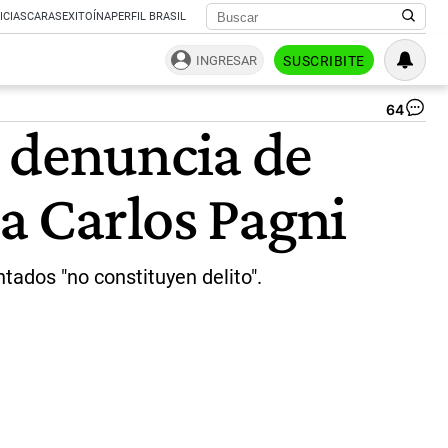
ICIAS
CARAS
EXITOÍNA
PERFIL BRASIL
INGRESAR
SUSCRIBITE
64
Ca
a denuncia de
Pa
y
Jav
ra Carlos Pagni
Mil
|
Co
ados "no constituyen delito".