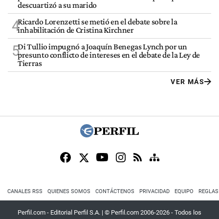
descuartizó a su marido
Ricardo Lorenzetti se metió en el debate sobre la
4
inhabilitación de Cristina Kirchner
Di Tullio impugnó a Joaquín Benegas Lynch por un
5
presunto conflicto de intereses en el debate de la Ley de
Tierras
VER MÁS
CANALES RSS
QUIENES SOMOS
CONTÁCTENOS
PRIVACIDAD
EQUIPO
REGLAS
Perfil.com - Editorial Perfil S.A.
| © Perfil.com 2006-2026 - Todos los