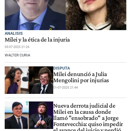
ANALISIS
Milei y la ética de la injuria
03-07-2025 21:24
WALTER CURIA
DISPUTA
Milei denunció a Julia
Mengolini por injurias
01-07-2025 21:44
Nueva derrota judicial de
Milei en la causa donde
llamó "ensobrado" a Jorge
Fontevecchia: quiso impedir
el avance del juicio y perdió