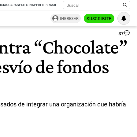
ICIAS
CARAS
EXITOÍNA
PERFIL BRASIL
INGRESAR
SUSCRIBITE
37
Jul
contra “Chocolate”
"C
Ri
|
esvío de fondos
NA
cusados de integrar una organización que habría