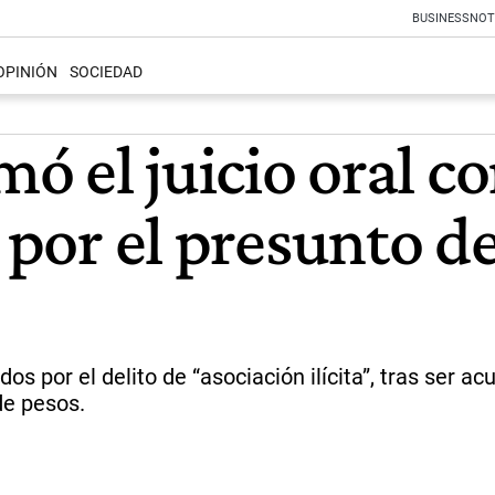
BUSINESS
NOT
OPINIÓN
SOCIEDAD
rmó el juicio oral 
i por el presunto d
s por el delito de “asociación ilícita”, tras ser a
de pesos.