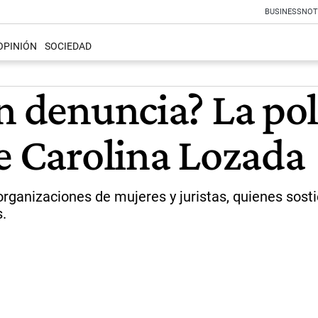
BUSINESS
NOT
OPINIÓN
SOCIEDAD
n denuncia? La po
de Carolina Lozada
 organizaciones de mujeres y juristas, quienes sos
s.