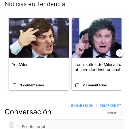
Noticias en Tendencia
Este listado muestra los artículos con más comentarios en los últim
Un artículo de tendencia con el título "Yo, Milei" con 3 comentar
Un artículo de tendencia con el
Yo, Milei
Los insultos de Milei a Lula:
obscenidad institucional
3 comentarios
2 comentarios
INICIAR SESIÓN
|
CREAR CUENTA
Conversación
SIGA ESTA CO
SEGUIR