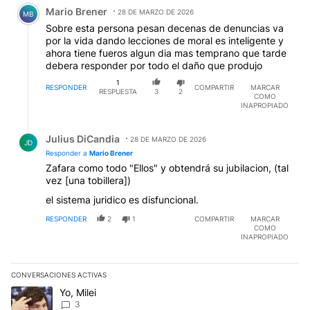
Comentario de Mario Brener.
Mario Brener
28 DE MARZO DE 2026
MB
Sobre esta persona pesan decenas de denuncias va
por la vida dando lecciones de moral es inteligente y
ahora tiene fueros algun dia mas temprano que tarde
debera responder por todo el daño que produjo
1
RESPONDER
COMPARTIR
MARCAR
RESPUESTA
3
2
COMO
INAPROPIADO
Respuesta de Julius DiCandia.
Julius DiCandia
28 DE MARZO DE 2026
JD
Responder a
Mario Brener
Zafara como todo "Ellos" y obtendrá su jubilacion, (tal
vez [una tobillera])
el sistema juridico es disfuncional.
RESPONDER
2
1
COMPARTIR
MARCAR
COMO
INAPROPIADO
CONVERSACIONES ACTIVAS
Este listado muestra los artículos con más comentarios en los últim
Un artículo de tendencia con el título "Yo, Milei" con 3 comentarios
Yo, Milei
3