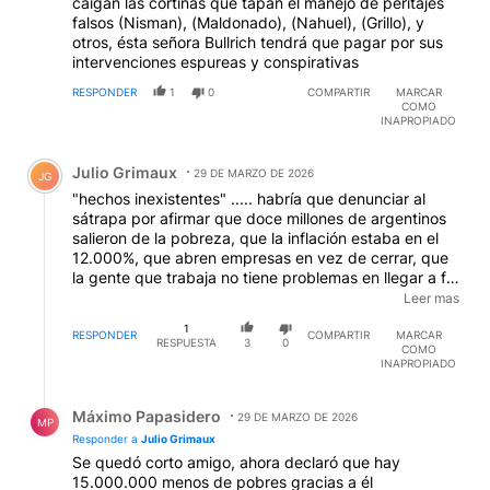
caigan las cortinas que tapan el manejo de peritajes
falsos (Nisman), (Maldonado), (Nahuel), (Grillo), y
otros, ésta señora Bullrich tendrá que pagar por sus
intervenciones espureas y conspirativas
RESPONDER
1
0
COMPARTIR
MARCAR
COMO
INAPROPIADO
Comentario de Julio Grimaux.
Julio Grimaux
29 DE MARZO DE 2026
JG
"hechos inexistentes" ..... habría que denunciar al
sátrapa por afirmar que doce millones de argentinos
salieron de la pobreza, que la inflación estaba en el
12.000%, que abren empresas en vez de cerrar, que
la gente que trabaja no tiene problemas en llegar a fin
de mes, ....etc, etc. .son tan incompetentes que las
Leer mas
leyes que pretenden aprobar, se transforma en un
1
"bumerang".
RESPONDER
COMPARTIR
MARCAR
RESPUESTA
3
0
COMO
INAPROPIADO
Respuesta de Máximo Papasidero.
Máximo Papasidero
29 DE MARZO DE 2026
MP
Responder a
Julio Grimaux
Se quedó corto amigo, ahora declaró que hay
15.000.000 menos de pobres gracias a él