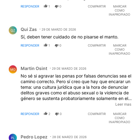
RESPONDER
1
0
COMPARTIR
MARCAR
COMO
INAPROPIADO
Comentario de Qui Zas.
Qui Zas
29 DE MARZO DE 2026
QZ
Sí, deben tener cuidado de no pisarse el manto.
RESPONDER
1
0
COMPARTIR
MARCAR
COMO
INAPROPIADO
Comentario de Martin Osint.
Martin Osint
29 DE MARZO DE 2026
MO
No sé si agravar las penas por falsas denuncias sea el
camino correcto. Pero sí creo que hay que encarar un
tema: una cultura jurídica que a la hora de denunciar
delitos graves como el abuso sexual o la violencia de
género se sustenta probatoriamente solamente en el
testimonio de la denunciante ("yo te creo hermana")
Leer mas
es abrir la puerta a toda clase de abusos y actitudes
RESPONDER
2
0
COMPARTIR
MARCAR
vengativas. Una noticia del año 2019 en el marco de
COMO
la separación de Canigia y Nanis: ""el Pájaro" deberá
INAPROPIADO
volver al país en 24 horas o la fuerza pública, cómo lo
Comentario de Pedro Lopez.
establece la ley lo irá a buscar a donde está, en Brasil.
Pedro Lopez
¿Qué pasó? La Jueza del Juzgado Nacional de
28 DE MARZO DE 2026
PL