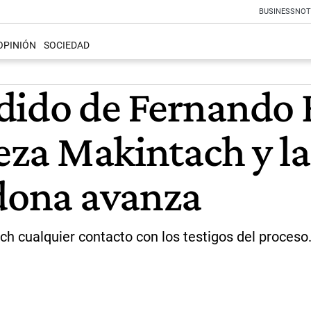
BUSINESS
NOT
OPINIÓN
SOCIEDAD
dido de Fernando 
ueza Makintach y l
adona avanza
ach cualquier contacto con los testigos del proces