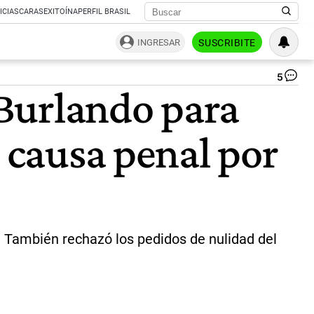
ICIAS
CARAS
EXITOÍNA
PERFIL BRASIL
INGRESAR
SUSCRIBITE
5
Jui
Burlando para
po
Ma
|
a causa penal por
Not
Ar
o. También rechazó los pedidos de nulidad del