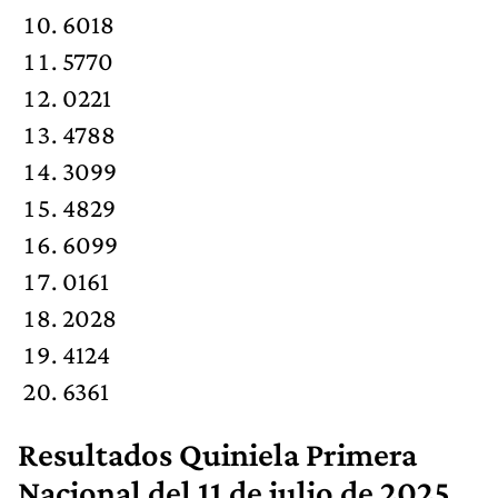
6018
5770
0221
4788
3099
4829
6099
0161
2028
4124
6361
Resultados
Quiniela Primera
Nacional
del 11 de julio de 2025