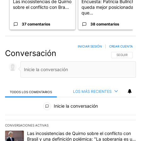
Las incosistencias de Quirno
Encuesta: Patricia Bullrich
sobre el conflicto con Bra...
queda mejor posicionada
que...
37 comentarios
38 comentarios
INICIAR SESIÓN
|
CREAR CUENTA
Conversación
SIGA ESTA CO
SEGUIR
LOS MÁS RECIENTES
TODOS LOS COMENTARIOS
Todos los comentarios
Inicie la conversación
CONVERSACIONES ACTIVAS
Este listado muestra los artículos con más comentarios en los últim
Un artículo de tendencia con el título "Las incosistencias de Quir
Las incosistencias de Quirno sobre el conflicto con
Brasil y una definición polémica: "La soberania es un