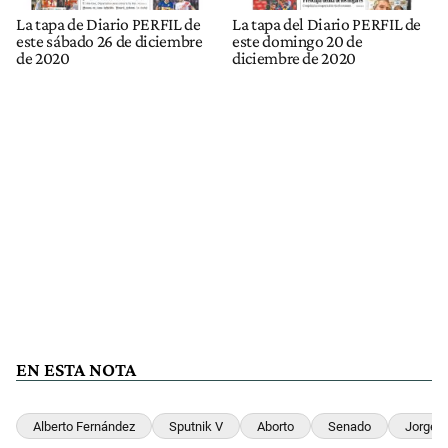
La tapa de Diario PERFIL de
La tapa del Diario PERFIL de
este sábado 26 de diciembre
este domingo 20 de
de 2020
diciembre de 2020
EN ESTA NOTA
Alberto Fernández
Sputnik V
Aborto
Senado
Jorge T