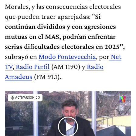
Morales, y las consecuencias electorales
que pueden traer aparejadas: "
Si
continúan divididos y con agresiones
mutuas en el MAS, podrían enfrentar
serias dificultades electorales en 2025",
subrayó en
Modo Fontevecchia
, por
Net
TV
,
Radio Perfil
(AM 1190) y
Radio
Amadeus
(FM 91.1).