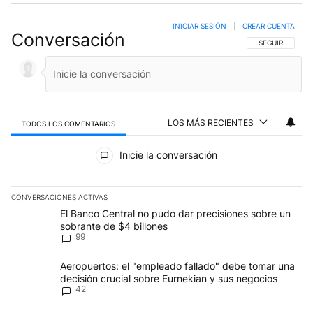
INICIAR SESIÓN
|
CREAR CUENTA
Conversación
SIGA ESTA CO
SEGUIR
LOS MÁS RECIENTES
TODOS LOS COMENTARIOS
Todos los comentarios
Inicie la conversación
CONVERSACIONES ACTIVAS
Este listado muestra los artículos con más comentarios en los últim
Un artículo de tendencia con el título "El Banco Central no pudo 
El Banco Central no pudo dar precisiones sobre un
sobrante de $4 billones
99
Un artículo de tendencia con el título "Aeropuertos: el "empleado
Aeropuertos: el "empleado fallado" debe tomar una
decisión crucial sobre Eurnekian y sus negocios
42