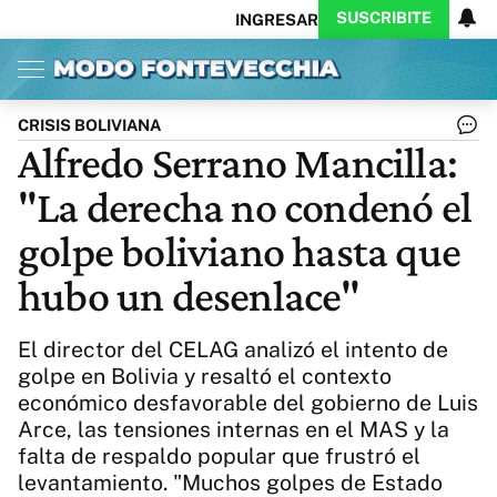
SUSCRIBITE
INGRESAR
Inicio
Ahora
Opinión
Actualidad
Política
Economía
Columnistas
Política
Pymes
Salud
CRISIS BOLIVIANA
Ciencia
Protagonistas
Tecnología
Alfredo Serrano Mancilla:
Cultura
Arte
Educación
"La derecha no condenó el
Internacional
Clima
Deportes
CARAS
Exitoina
Turismo
golpe boliviano hasta que
Videos
Córdoba
Reperfilar
hubo un desenlace"
Business
Noticias
Caras
Exitoina
Gaming
Vivo
El director del CELAG analizó el intento de
Diario del Juicio
golpe en Bolivia y resaltó el contexto
económico desfavorable del gobierno de Luis
Arce, las tensiones internas en el MAS y la
falta de respaldo popular que frustró el
levantamiento. "Muchos golpes de Estado