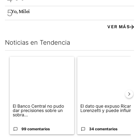
5
Yo, Milei
VER MÁS
Noticias en Tendencia
Este listado muestra los artículos con más comentarios en los últim
Un artículo de tendencia con el título "El Banco Central no pud
Un artículo de tendencia con e
El Banco Central no pudo
El dato que expuso Ricardo
dar precisiones sobre un
Lorenzetti y puede influir e...
sobra...
99 comentarios
34 comentarios