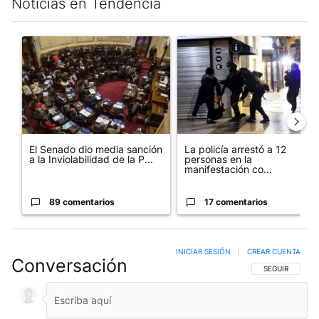
Noticias en Tendencia
Este listado muestra los artículos con más comentarios en los últim
Un artículo de tendencia con el título "El Senado dio media san
Un artículo de tendencia con e
El Senado dio media sanción
La policía arrestó a 12
a la Inviolabilidad de la P...
personas en la
manifestación co...
89 comentarios
17 comentarios
INICIAR SESIÓN
|
CREAR CUENTA
Conversación
SIGA ESTA CO
SEGUIR