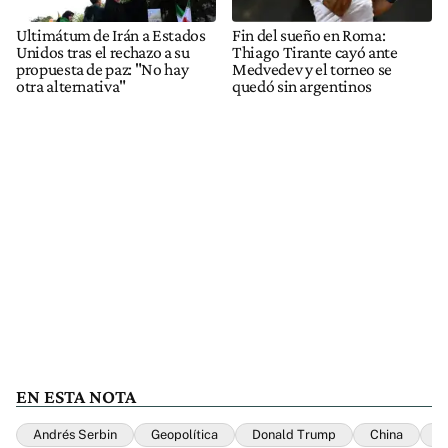
Ultimátum de Irán a Estados
Fin del sueño en Roma:
Unidos tras el rechazo a su
Thiago Tirante cayó ante
propuesta de paz: "No hay
Medvedev y el torneo se
otra alternativa"
quedó sin argentinos
EN ESTA NOTA
Andrés Serbin
Geopolítica
Donald Trump
China
M