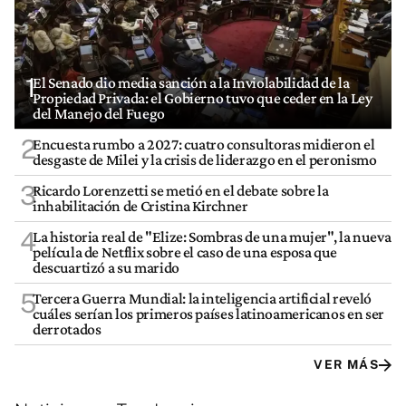
1
El Senado dio media sanción a la Inviolabilidad de la
Propiedad Privada: el Gobierno tuvo que ceder en la Ley
del Manejo del Fuego
2
Encuesta rumbo a 2027: cuatro consultoras midieron el
desgaste de Milei y la crisis de liderazgo en el peronismo
3
Ricardo Lorenzetti se metió en el debate sobre la
inhabilitación de Cristina Kirchner
4
La historia real de "Elize: Sombras de una mujer", la nueva
película de Netflix sobre el caso de una esposa que
descuartizó a su marido
5
Tercera Guerra Mundial: la inteligencia artificial reveló
cuáles serían los primeros países latinoamericanos en ser
derrotados
VER MÁS