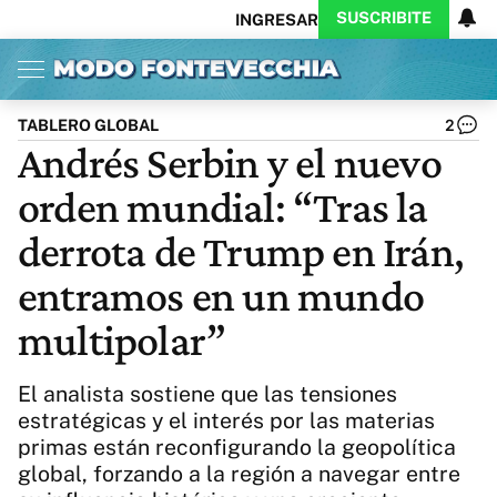
SUSCRIBITE
INGRESAR
Inicio
Ahora
Opinión
Actualidad
Política
Economía
Columnistas
Política
Pymes
Salud
TABLERO GLOBAL
2
Ciencia
Protagonistas
Tecnología
Andrés Serbin y el nuevo
Cultura
Arte
Educación
orden mundial: “Tras la
Internacional
Clima
Deportes
CARAS
Exitoina
Turismo
derrota de Trump en Irán,
Videos
Córdoba
Reperfilar
entramos en un mundo
Business
Noticias
Caras
multipolar”
Exitoina
Gaming
Vivo
Diario del Juicio
El analista sostiene que las tensiones
estratégicas y el interés por las materias
primas están reconfigurando la geopolítica
global, forzando a la región a navegar entre