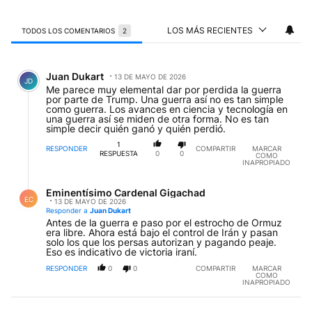
LOS MÁS RECIENTES
TODOS LOS COMENTARIOS
2
Todos los comentarios
Comentario de Juan Dukart.
Juan Dukart
13 DE MAYO DE 2026
JD
Me parece muy elemental dar por perdida la guerra
por parte de Trump. Una guerra así no es tan simple
como guerra. Los avances en ciencia y tecnología en
una guerra así se miden de otra forma. No es tan
simple decir quién ganó y quién perdió.
1
RESPONDER
COMPARTIR
MARCAR
RESPUESTA
0
0
COMO
INAPROPIADO
Respuesta de Eminentísimo Cardenal Gigachad.
Eminentísimo Cardenal Gigachad
EC
13 DE MAYO DE 2026
Responder a
Juan Dukart
Antes de la guerra e paso por el estrocho de Ormuz
era libre. Ahora está bajo el control de Irán y pasan
solo los que los persas autorizan y pagando peaje.
Eso es indicativo de victoria iraní.
RESPONDER
0
0
COMPARTIR
MARCAR
COMO
INAPROPIADO