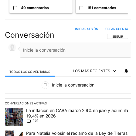
49 comentarios
151 comentarios
INICIAR SESIÓN
|
CREAR CUENTA
Conversación
SIGA ESTA CO
SEGUIR
LOS MÁS RECIENTES
TODOS LOS COMENTARIOS
Todos los comentarios
Inicie la conversación
CONVERSACIONES ACTIVAS
Este listado muestra los artículos con más comentarios en los últim
Un artículo de tendencia con el título "La inflación en CABA marc
La inflación en CABA marcó 2,9% en julio y acumula
19,4% en 2026
151
Un artículo de tendencia con el título "Para Natalia Volosin el re
Para Natalia Volosin el reclamo de la Ley de Tierras