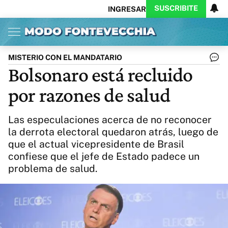
SUSCRIBITE
INGRESAR
Inicio
Ahora
Opinión
Actualidad
Política
Economía
Columnistas
Política
Pymes
Salud
MISTERIO CON EL MANDATARIO
Ciencia
Protagonistas
Tecnología
Bolsonaro está recluido
Cultura
Arte
Educación
por razones de salud
Internacional
Clima
Deportes
CARAS
Exitoina
Turismo
Las especulaciones acerca de no reconocer
Videos
Córdoba
Reperfilar
la derrota electoral quedaron atrás, luego de
Business
Noticias
Caras
que el actual vicepresidente de Brasil
Exitoina
Gaming
Vivo
confiese que el jefe de Estado padece un
Diario del Juicio
problema de salud.