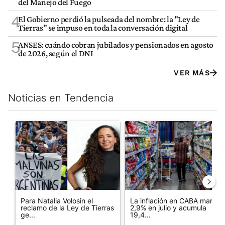
del Manejo del Fuego
4
El Gobierno perdió la pulseada del nombre: la "Ley de
Tierras" se impuso en toda la conversación digital
5
ANSES: cuándo cobran jubilados y pensionados en agosto
de 2026, según el DNI
VER MÁS
Noticias en Tendencia
Este listado muestra los artículos con más comentarios en los últim
Un artículo de tendencia con el título "Para Natalia Volosin el
Un artículo de tendencia con 
Para Natalia Volosin el
La inflación en CABA marcó
reclamo de la Ley de Tierras
2,9% en julio y acumula
ge...
19,4...