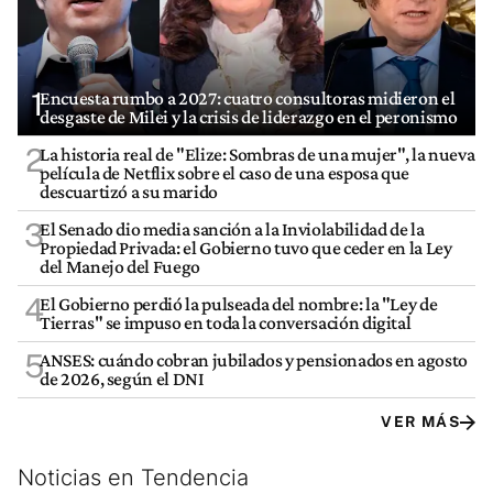
1
Encuesta rumbo a 2027: cuatro consultoras midieron el
desgaste de Milei y la crisis de liderazgo en el peronismo
2
La historia real de "Elize: Sombras de una mujer", la nueva
película de Netflix sobre el caso de una esposa que
descuartizó a su marido
3
El Senado dio media sanción a la Inviolabilidad de la
Propiedad Privada: el Gobierno tuvo que ceder en la Ley
del Manejo del Fuego
4
El Gobierno perdió la pulseada del nombre: la "Ley de
Tierras" se impuso en toda la conversación digital
5
ANSES: cuándo cobran jubilados y pensionados en agosto
de 2026, según el DNI
VER MÁS
Noticias en Tendencia