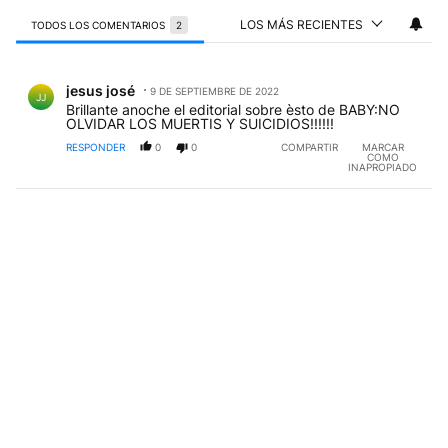
LOS MÁS RECIENTES
TODOS LOS COMENTARIOS
2
Todos los comentarios
Comentario de jesus josé.
jesus josé
9 DE SEPTIEMBRE DE 2022
JJ
Brillante anoche el editorial sobre èsto de BABY:NO
OLVIDAR LOS MUERTIS Y SUICIDIOS!!!!!!
RESPONDER
0
0
COMPARTIR
MARCAR
COMO
INAPROPIADO