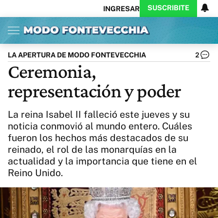
SUSCRIBITE
INGRESAR
Inicio
Ahora
Opinión
Actualidad
Política
Economía
Columnistas
Política
Pymes
Salud
LA APERTURA DE MODO FONTEVECCHIA
2
Ciencia
Protagonistas
Tecnología
Ceremonia,
Cultura
Arte
Educación
representación y poder
Internacional
Clima
Deportes
CARAS
Exitoina
Turismo
La reina Isabel II falleció este jueves y su
Videos
Córdoba
Reperfilar
noticia conmovió al mundo entero. Cuáles
Business
Noticias
Caras
fueron los hechos más destacados de su
Exitoina
Gaming
Vivo
reinado, el rol de las monarquías en la
Diario del Juicio
actualidad y la importancia que tiene en el
Reino Unido.