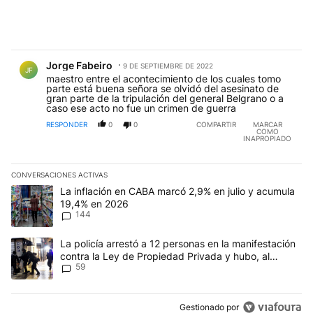
Comentario de Jorge Fabeiro.
Jorge Fabeiro
9 DE SEPTIEMBRE DE 2022
JF
maestro entre el acontecimiento de los cuales tomo
parte está buena señora se olvidó del asesinato de
gran parte de la tripulación del general Belgrano o a
caso ese acto no fue un crimen de guerra
RESPONDER
0
0
COMPARTIR
MARCAR
COMO
INAPROPIADO
CONVERSACIONES ACTIVAS
Este listado muestra los artículos con más comentarios en los últim
Un artículo de tendencia con el título "La inflación en CABA mar
La inflación en CABA marcó 2,9% en julio y acumula
19,4% en 2026
144
Un artículo de tendencia con el título "La policía arrestó a 12 p
La policía arrestó a 12 personas en la manifestación
contra la Ley de Propiedad Privada y hubo, al
59
menos, 3 agentes heridos
Gestionado por