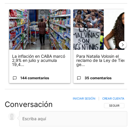
Este listado muestra los artículos con más comentarios en los últim
Un artículo de tendencia con el título "La inflación en CABA m
Un artículo de tendencia con e
La inflación en CABA marcó
Para Natalia Volosin el
2,9% en julio y acumula
reclamo de la Ley de Tierras
19,4...
ge...
144 comentarios
35 comentarios
INICIAR SESIÓN
|
CREAR CUENTA
Conversación
SIGA ESTA CO
SEGUIR