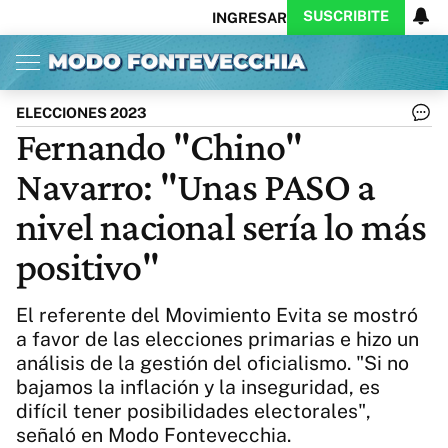
SUSCRIBITE
INGRESAR
Inicio
Ahora
Opinión
Actualidad
Política
Economía
Columnistas
Política
Pymes
Salud
ELECCIONES 2023
Ciencia
Protagonistas
Tecnología
Fernando "Chino"
Cultura
Arte
Educación
Navarro: "Unas PASO a
Internacional
Clima
Deportes
CARAS
Exitoina
Turismo
nivel nacional sería lo más
Videos
Córdoba
Reperfilar
positivo"
Business
Noticias
Caras
Exitoina
Gaming
Vivo
El referente del Movimiento Evita se mostró
Diario del Juicio
a favor de las elecciones primarias e hizo un
análisis de la gestión del oficialismo. "Si no
bajamos la inflación y la inseguridad, es
difícil tener posibilidades electorales",
señaló en Modo Fontevecchia.