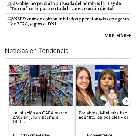
4
El Gobierno perdió la pulseada del nombre: la "Ley de
Tierras" se impuso en toda la conversación digital
5
ANSES: cuándo cobran jubilados y pensionados en agosto
de 2026, según el DNI
VER MÁS
Noticias en Tendencia
Este listado muestra los artículos con más comentarios en los últim
Un artículo de tendencia con el título "La inflación en CABA m
Un artículo de tendencia con e
La inflación en CABA marcó
Por ahora, Milei mira hacia
2,9% en julio y acumula
adentro: los posibles vices...
19,4...
131 comentarios
8 comentarios