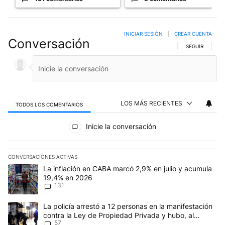
INICIAR SESIÓN
|
CREAR CUENTA
Conversación
SIGA ESTA CO
SEGUIR
LOS MÁS RECIENTES
TODOS LOS COMENTARIOS
Todos los comentarios
Inicie la conversación
CONVERSACIONES ACTIVAS
Este listado muestra los artículos con más comentarios en los últim
Un artículo de tendencia con el título "La inflación en CABA marc
La inflación en CABA marcó 2,9% en julio y acumula
19,4% en 2026
131
Un artículo de tendencia con el título "La policía arrestó a 12 p
La policía arrestó a 12 personas en la manifestación
contra la Ley de Propiedad Privada y hubo, al
57
menos, 3 agentes heridos