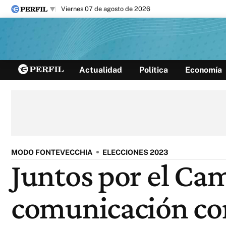
viernes 07 de agosto de 2026
Últimas noticias
Actualidad
Política
Economía
Inicio
Ahora
Opinión
Cultura
Arte
Educación
Videos
Córdoba
Reperfilar
Diario del Juicio
MODO FONTEVECCHIA
ELECCIONES 2023
Juntos por el Cam
comunicación co