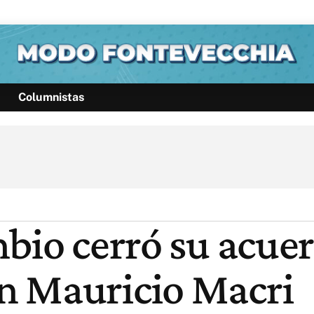
Columnistas
Política
Pymes
Salud
Internacional
Clima
Deportes
Business
Noticias
Caras
bio cerró su acuer
n Mauricio Macri