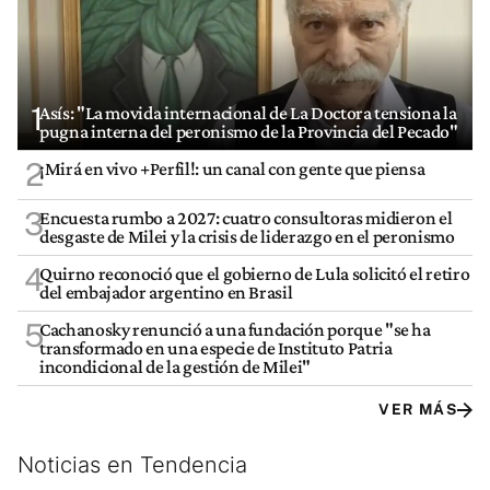
1
Asís: "La movida internacional de La Doctora tensiona la
pugna interna del peronismo de la Provincia del Pecado"
2
¡Mirá en vivo +Perfil!: un canal con gente que piensa
3
Encuesta rumbo a 2027: cuatro consultoras midieron el
desgaste de Milei y la crisis de liderazgo en el peronismo
4
Quirno reconoció que el gobierno de Lula solicitó el retiro
del embajador argentino en Brasil
5
Cachanosky renunció a una fundación porque "se ha
transformado en una especie de Instituto Patria
incondicional de la gestión de Milei"
VER MÁS
Noticias en Tendencia