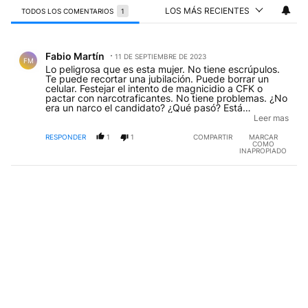
LOS MÁS RECIENTES
TODOS LOS COMENTARIOS
1
Todos los comentarios
Comentario de Fabio Martín.
Fabio Martín
11 DE SEPTIEMBRE DE 2023
FM
Lo peligrosa que es esta mujer. No tiene escrúpulos.
Te puede recortar una jubilación. Puede borrar un
celular. Festejar el intento de magnicidio a CFK o
pactar con narcotraficantes. No tiene problemas. ¿No
era un narco el candidato? ¿Qué pasó? Está
desesperada porque no entra al ballotage. El fin
Leer mas
justifica los medios. Si no te gustan mis principios
tengo otros. De terror. Nadie quiere a alguien así en el
RESPONDER
1
1
COMPARTIR
MARCAR
COMO
poder.
INAPROPIADO