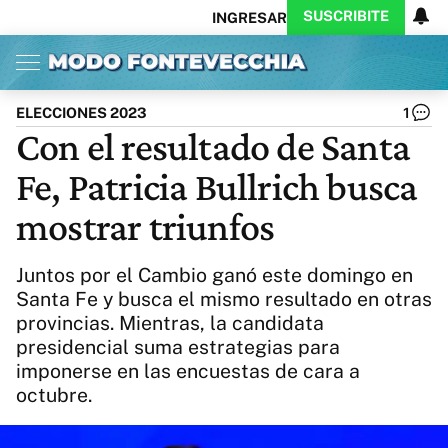
SUSCRIBITE
INGRESAR
Inicio
Ahora
Opinión
Actualidad
Política
Economía
Columnistas
Política
Pymes
Salud
ELECCIONES 2023
1
Ciencia
Protagonistas
Tecnología
Con el resultado de Santa
Cultura
Arte
Educación
Fe, Patricia Bullrich busca
Internacional
Clima
Deportes
CARAS
Exitoina
Turismo
mostrar triunfos
Videos
Córdoba
Reperfilar
Business
Noticias
Caras
Juntos por el Cambio ganó este domingo en
Exitoina
Gaming
Vivo
Santa Fe y busca el mismo resultado en otras
provincias. Mientras, la candidata
Diario del Juicio
presidencial suma estrategias para
imponerse en las encuestas de cara a
octubre.