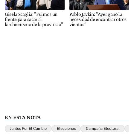
Gisela Scaglia: "Fuimos un
Pablo Javkin: "Ayer ganó la
frente para sacar al
necesidad de encontrar otros
kirchnerismo de la provincia"
vientos"
EN ESTA NOTA
Juntos Por El Cambio
Elecciones
Campaña Electoral
Pa