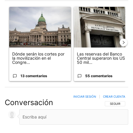
Este listado muestra los artículos con más comentarios en los últim
Un artículo de tendencia con el título "Dónde serán los cortes p
Un artículo de tendencia con e
Dónde serán los cortes por
Las reservas del Banco
la movilización en el
Central superaron los US$
Congre...
50 mil...
13 comentarios
55 comentarios
INICIAR SESIÓN
|
CREAR CUENTA
Conversación
SIGA ESTA CO
SEGUIR