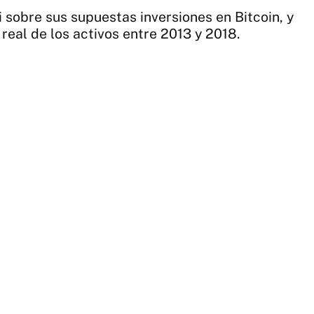
añ
 sobre sus supuestas inversiones en Bitcoin, y
va
d real de los activos entre 2013 y 2018.
a
va
arr
de
20
mi
dó
|
Ag
N