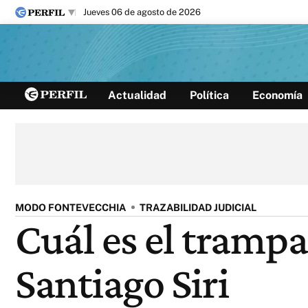
jueves 06 de agosto de 2026
Últimas noticias
Actualidad
Política
Economía
Inicio
Ahora
Opinión
Cultura
Arte
Educación
Videos
Córdoba
Reperfilar
Diario del Juicio
MODO FONTEVECCHIA
TRAZABILIDAD JUDICIAL
Cuál es el trampa
Santiago Siri