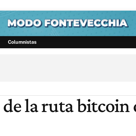
Columnistas
Política
Pymes
Salud
Internacional
Clima
Deportes
Business
Noticias
Caras
 de la ruta bitcoin