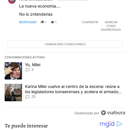
AB
La nueva economia....
No lo zntenderias
RESPONDER
1
1
COMPARTIR
MARCAR
COMO
INAPROPIADO
CARGAR MÁS COMENTARIOS
CONVERSACIONES ACTIVAS
Este listado muestra los artículos con más comentarios en los últim
Un artículo de tendencia con el título "Yo, Milei" con 3 comentarios
Yo, Milei
3
Un artículo de tendencia con el título "Karina Milei vuelve al cen
Karina Milei vuelve al centro de la escena: reúne a
los legisladores bonaerenses y acelera el armado
para 2027
25
Gestionado por