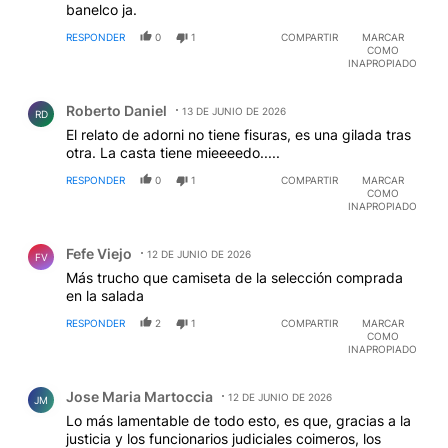
banelco ja.
RESPONDER
0
1
COMPARTIR
MARCAR
COMO
INAPROPIADO
Comentario de Roberto Daniel.
Roberto Daniel
13 DE JUNIO DE 2026
RD
El relato de adorni no tiene fisuras, es una gilada tras
otra. La casta tiene mieeeedo.....
RESPONDER
0
1
COMPARTIR
MARCAR
COMO
INAPROPIADO
Comentario de Fefe Viejo.
Fefe Viejo
12 DE JUNIO DE 2026
FV
Más trucho que camiseta de la selección comprada
en la salada
RESPONDER
2
1
COMPARTIR
MARCAR
COMO
INAPROPIADO
Comentario de Jose Maria Martoccia.
Jose Maria Martoccia
12 DE JUNIO DE 2026
JM
Lo más lamentable de todo esto, es que, gracias a la
justicia y los funcionarios judiciales coimeros, los