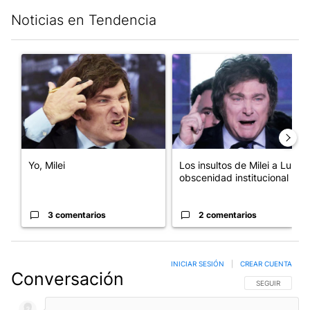
Noticias en Tendencia
Este listado muestra los artículos con más comentarios en los últim
Un artículo de tendencia con el título "Yo, Milei" con 3 comentar
Un artículo de tendencia con el
Yo, Milei
Los insultos de Milei a Lula:
obscenidad institucional
3 comentarios
2 comentarios
INICIAR SESIÓN
|
CREAR CUENTA
Conversación
SIGA ESTA CO
SEGUIR