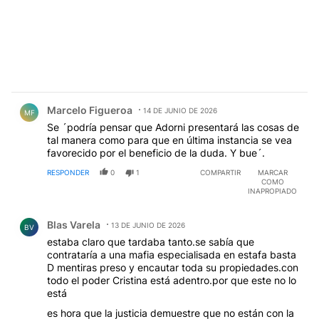
Comentario de Marcelo Figueroa.
Marcelo Figueroa
14 DE JUNIO DE 2026
MF
Se ´podría pensar que Adorni presentará las cosas de
tal manera como para que en última instancia se vea
favorecido por el beneficio de la duda. Y bue´.
RESPONDER
0
1
COMPARTIR
MARCAR
COMO
INAPROPIADO
Comentario de Blas Varela.
Blas Varela
13 DE JUNIO DE 2026
BV
estaba claro que tardaba tanto.se sabía que
contrataría a una mafia especialisada en estafa basta
D mentiras preso y encautar toda su propiedades.con
todo el poder Cristina está adentro.por que este no lo
está
es hora que la justicia demuestre que no están con la