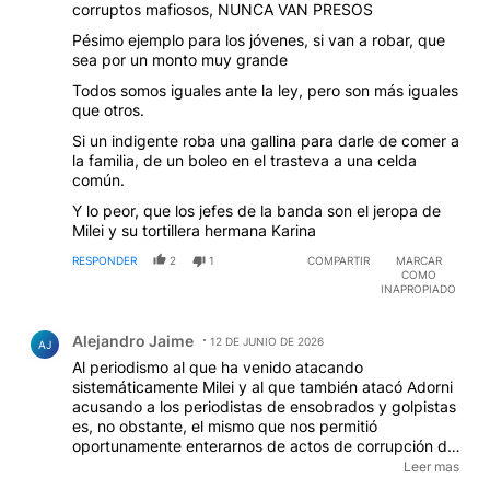
corruptos mafiosos, NUNCA VAN PRESOS
Pésimo ejemplo para los jóvenes, si van a robar, que
sea por un monto muy grande
Todos somos iguales ante la ley, pero son más iguales
que otros.
Si un indigente roba una gallina para darle de comer a
la familia, de un boleo en el trasteva a una celda
común.
Y lo peor, que los jefes de la banda son el jeropa de
Milei y su tortillera hermana Karina
RESPONDER
2
1
COMPARTIR
MARCAR
COMO
INAPROPIADO
Comentario de Alejandro Jaime.
Alejandro Jaime
12 DE JUNIO DE 2026
AJ
Al periodismo al que ha venido atacando
sistemáticamente Milei y al que también atacó Adorni
acusando a los periodistas de ensobrados y golpistas
es, no obstante, el mismo que nos permitió
oportunamente enterarnos de actos de corrupción de
todos los gobiernos anteriores, incluyendo a los de
Leer mas
Menem, los Kirchner, Macri, Fernandez y ahora los de