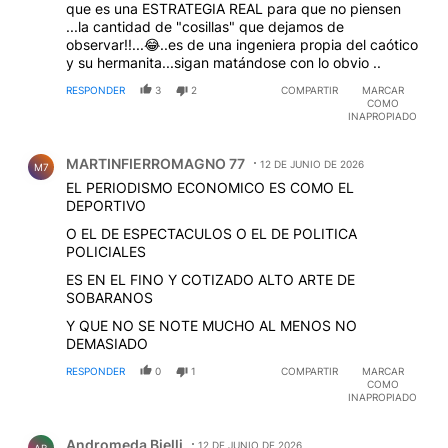
que es una ESTRATEGIA REAL para que no piensen
...la cantidad de "cosillas" que dejamos de
observar!!...😂..es de una ingeniera propia del caótico
y su hermanita...sigan matándose con lo obvio ..
RESPONDER
3
2
COMPARTIR
MARCAR
COMO
INAPROPIADO
Comentario de MARTINFIERROMAGNO 77.
MARTINFIERROMAGNO 77
12 DE JUNIO DE 2026
M7
EL PERIODISMO ECONOMICO ES COMO EL
DEPORTIVO
O EL DE ESPECTACULOS O EL DE POLITICA
POLICIALES
ES EN EL FINO Y COTIZADO ALTO ARTE DE
SOBARANOS
Y QUE NO SE NOTE MUCHO AL MENOS NO
DEMASIADO
RESPONDER
0
1
COMPARTIR
MARCAR
COMO
INAPROPIADO
Comentario de Andromeda Bielli.
Andromeda Bielli
12 DE JUNIO DE 2026