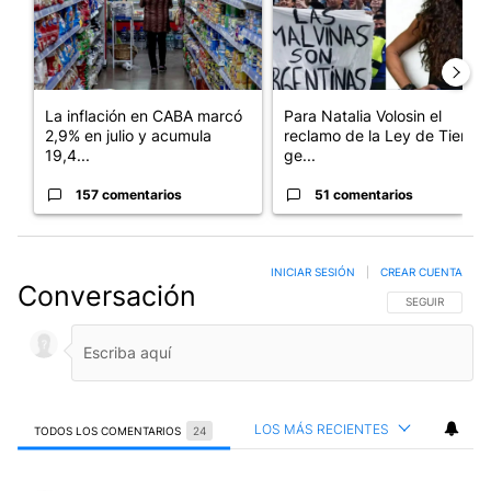
La inflación en CABA marcó
Para Natalia Volosin el
2,9% en julio y acumula
reclamo de la Ley de Tierras
19,4...
ge...
157 comentarios
51 comentarios
INICIAR SESIÓN
|
CREAR CUENTA
Conversación
SIGA ESTA CO
SEGUIR
LOS MÁS RECIENTES
TODOS LOS COMENTARIOS
24
Todos los comentarios
Comentario de Susu Eyheralde.