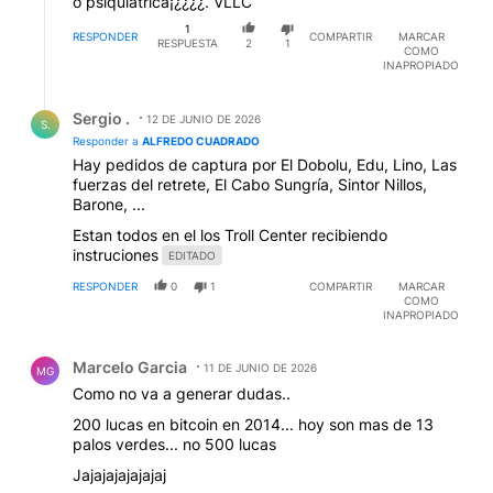
o psiquiatrica¡¿¿¿¿. VLLC
1
RESPONDER
COMPARTIR
MARCAR
RESPUESTA
2
1
COMO
INAPROPIADO
Respuesta de Sergio ..
Sergio .
12 DE JUNIO DE 2026
S.
Responder a
ALFREDO CUADRADO
Hay pedidos de captura por El Dobolu, Edu, Lino, Las
fuerzas del retrete, El Cabo Sungría, Sintor Nillos,
Barone, ...
Estan todos en el los Troll Center recibiendo
instruciones
EDITADO
RESPONDER
0
1
COMPARTIR
MARCAR
COMO
INAPROPIADO
Comentario de Marcelo Garcia.
Marcelo Garcia
11 DE JUNIO DE 2026
MG
Como no va a generar dudas..
200 lucas en bitcoin en 2014... hoy son mas de 13
palos verdes... no 500 lucas
Jajajajajajajaj