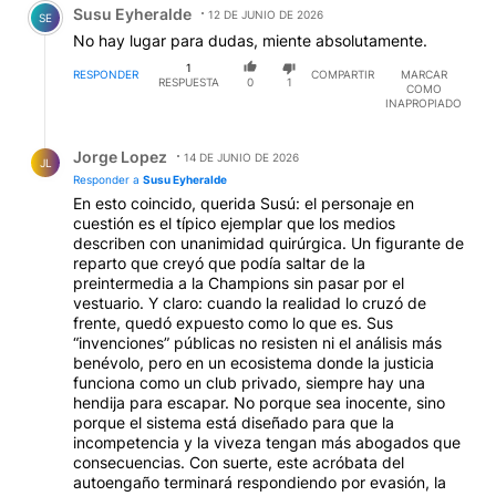
Susu Eyheralde
12 DE JUNIO DE 2026
SE
No hay lugar para dudas, miente absolutamente.
1
RESPONDER
COMPARTIR
MARCAR
RESPUESTA
0
1
COMO
INAPROPIADO
Respuesta de Jorge Lopez.
Jorge Lopez
14 DE JUNIO DE 2026
JL
Responder a
Susu Eyheralde
En esto coincido, querida Susú: el personaje en
cuestión es el típico ejemplar que los medios
describen con unanimidad quirúrgica. Un figurante de
reparto que creyó que podía saltar de la
preintermedia a la Champions sin pasar por el
vestuario. Y claro: cuando la realidad lo cruzó de
frente, quedó expuesto como lo que es. Sus
“invenciones” públicas no resisten ni el análisis más
benévolo, pero en un ecosistema donde la justicia
funciona como un club privado, siempre hay una
hendija para escapar. No porque sea inocente, sino
porque el sistema está diseñado para que la
incompetencia y la viveza tengan más abogados que
consecuencias. Con suerte, este acróbata del
autoengaño terminará respondiendo por evasión, la