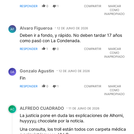
RESPONDER
0
1
COMPARTIR
MARCAR
COMO
INAPROPIADO
Comentario de Alvaro Figueroa.
Alvaro Figueroa
12 DE JUNIO DE 2026
AF
Deben ir a fondo, y rápido. No deben tardar 17 años
como pasó con La Condenada.
RESPONDER
1
0
COMPARTIR
MARCAR
COMO
INAPROPIADO
Comentario de Gonzalo Agustin.
Gonzalo Agustin
12 DE JUNIO DE 2026
GA
Fin
RESPONDER
0
1
COMPARTIR
MARCAR
COMO
INAPROPIADO
Comentario de ALFREDO CUADRADO.
ALFREDO CUADRADO
11 DE JUNIO DE 2026
AC
La justicia pone en duda las explicaciones de Alhorni,
huyyyy¡¡ chocolate por la noticia.
Una consulta, los troll están todos con carpeta médica