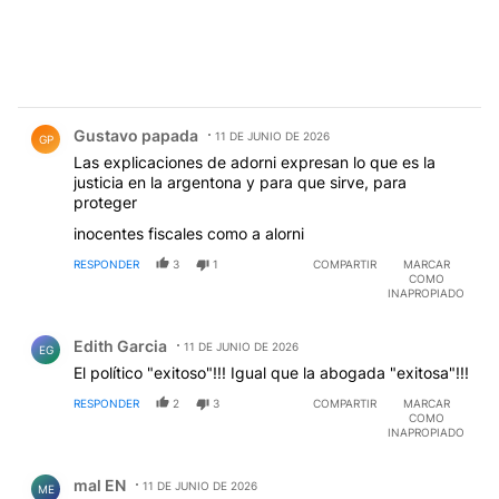
Comentario de Gustavo papada.
Gustavo papada
11 DE JUNIO DE 2026
GP
Las explicaciones de adorni expresan lo que es la
justicia en la argentona y para que sirve, para
proteger
inocentes fiscales como a alorni
RESPONDER
3
1
COMPARTIR
MARCAR
COMO
INAPROPIADO
Comentario de Edith Garcia.
Edith Garcia
11 DE JUNIO DE 2026
EG
El político "exitoso"!!! Igual que la abogada "exitosa"!!!
RESPONDER
2
3
COMPARTIR
MARCAR
COMO
INAPROPIADO
Comentario de mal EN.
mal EN
11 DE JUNIO DE 2026
ME