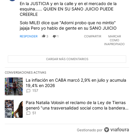
En la JUSTICIA y en la calle y en el mercado de la
esquina...... QUIEN EN SU SANO JUICIO PUEDE
CREERLE
Solo MILEI dice que "Adorni probo que no mintio"
jajaja Pero yo hablo de gente en su SANO JUICIO
RESPONDER
3
1
COMPARTIR
MARCAR
COMO
INAPROPIADO
CARGAR MÁS COMENTARIOS
CONVERSACIONES ACTIVAS
Este listado muestra los artículos con más comentarios en los últim
Un artículo de tendencia con el título "La inflación en CABA marc
La inflación en CABA marcó 2,9% en julio y acumula
19,4% en 2026
157
Un artículo de tendencia con el título "Para Natalia Volosin el re
Para Natalia Volosin el reclamo de la Ley de Tierras
generó "una trasversalidad social como la bandera
de Malvinas"
51
Gestionado por