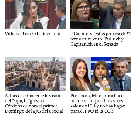
Villarruel cruzó la línea roja
“¡Callate, si estás procesado!”:
feroz cruce entre Bullrich y
Capitanich en el Senado
A días de conocerse la visita
Por ahora, Milei mira hacia
del Papa, la Iglesia de
adentro: los posibles vices
Córdoba celebra el primer
salen de LLA y no hay lugar
Domingo de la Justicia Social
para el PRO ni la UCR