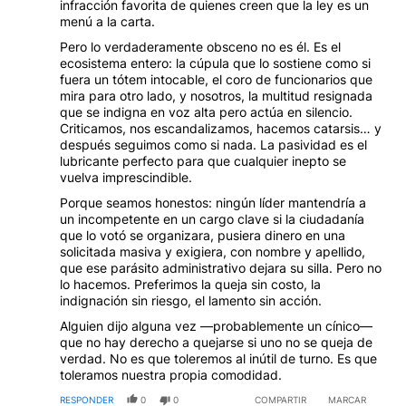
infracción favorita de quienes creen que la ley es un
menú a la carta.
Pero lo verdaderamente obsceno no es él. Es el
ecosistema entero: la cúpula que lo sostiene como si
fuera un tótem intocable, el coro de funcionarios que
mira para otro lado, y nosotros, la multitud resignada
que se indigna en voz alta pero actúa en silencio.
Criticamos, nos escandalizamos, hacemos catarsis… y
después seguimos como si nada. La pasividad es el
lubricante perfecto para que cualquier inepto se
vuelva imprescindible.
Porque seamos honestos: ningún líder mantendría a
un incompetente en un cargo clave si la ciudadanía
que lo votó se organizara, pusiera dinero en una
solicitada masiva y exigiera, con nombre y apellido,
que ese parásito administrativo dejara su silla. Pero no
lo hacemos. Preferimos la queja sin costo, la
indignación sin riesgo, el lamento sin acción.
Alguien dijo alguna vez —probablemente un cínico—
que no hay derecho a quejarse si uno no se queja de
verdad. No es que toleremos al inútil de turno. Es que
toleramos nuestra propia comodidad.
RESPONDER
0
0
COMPARTIR
MARCAR