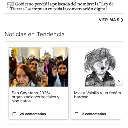
5
El Gobierno perdió la pulseada del nombre: la "Ley de
Tierras" se impuso en toda la conversación digital
VER MÁS
Noticias en Tendencia
Este listado muestra los artículos con más comentarios en los últim
Un artículo de tendencia con el título "San Cayetano 2026: orga
Un artículo de tendencia con e
San Cayetano 2026:
Micky Vainilla y un fenómeno
organizaciones sociales y
barroso
sindicatos...
29 comentarios
2 comentarios