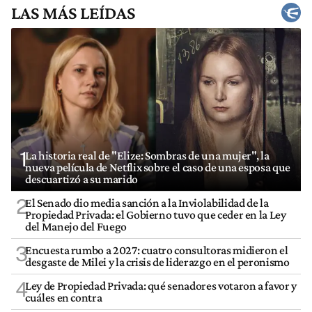
LAS MÁS LEÍDAS
1
La historia real de "Elize: Sombras de una mujer", la
nueva película de Netflix sobre el caso de una esposa que
descuartizó a su marido
2
El Senado dio media sanción a la Inviolabilidad de la
Propiedad Privada: el Gobierno tuvo que ceder en la Ley
del Manejo del Fuego
3
Encuesta rumbo a 2027: cuatro consultoras midieron el
desgaste de Milei y la crisis de liderazgo en el peronismo
4
Ley de Propiedad Privada: qué senadores votaron a favor y
cuáles en contra