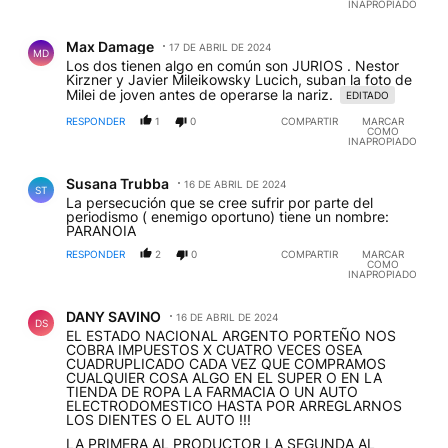
INAPROPIADO
Comentario de Max Damage.
Max Damage
17 DE ABRIL DE 2024
MD
Los dos tienen algo en común son JURIOS . Nestor
Kirzner y Javier Mileikowsky Lucich, suban la foto de
Milei de joven antes de operarse la nariz.
EDITADO
RESPONDER
1
0
COMPARTIR
MARCAR
COMO
INAPROPIADO
Comentario de Susana Trubba.
Susana Trubba
16 DE ABRIL DE 2024
ST
La persecución que se cree sufrir por parte del
periodismo ( enemigo oportuno) tiene un nombre:
PARANOIA
RESPONDER
2
0
COMPARTIR
MARCAR
COMO
INAPROPIADO
Comentario de DANY SAVINO.
DANY SAVINO
16 DE ABRIL DE 2024
DS
EL ESTADO NACIONAL ARGENTO PORTEÑO NOS
COBRA IMPUESTOS X CUATRO VECES OSEA
CUADRUPLICADO CADA VEZ QUE COMPRAMOS
CUALQUIER COSA ALGO EN EL SUPER O EN LA
TIENDA DE ROPA LA FARMACIA O UN AUTO
ELECTRODOMESTICO HASTA POR ARREGLARNOS
LOS DIENTES O EL AUTO !!!
LA PRIMERA AL PRODUCTOR LA SEGUNDA AL