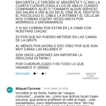
MAYORISTA LA TERCERA AL MINORISTA Y CLARO LA
CUARTA CUDRUPLICADA A LOS DE ABAJO CUANDO
COMPRAMOS ALGO O TOMAMOS ALGUN SERVICIO
SEA SALIRA A VER ALGO EN EL CINE IR AL DENTISTA
EL PSICOLOGO EL CABLE LA INTERNET EL CELULAR
NOS COBRAN CUATRO VECES HASTA POR
MORIRNOS O ENFERMARNOS
Y SI NO COBRAN POR ESTAR EN LA CAMA CON
NUESTRAS CHICAS
ES POR QUE NO PUEDEN METERSE EN LAS CAMAS
DE LA GENTE
AL MENOS POR AHORA O ESO CREO POR QUE SON
MUY CARAS LAS MUJERES !!!
SON UNOS LADRONES SIN IMPORTAR LA
IDEOLOGIA ESTAFAN !
POR CUADRUPLICADO !! EN TODO LO QUE
HAGAMOS !!!
EDITADO
RESPONDER
1
0
COMPARTIR
MARCAR
COMO
INAPROPIADO
Comentario de Miguel Coronel.
Miguel Coronel
16 DE ABRIL DE 2024
MC
Increíble lo de fonte, habla de "rasgos
comunes"....puede ser...como que ambos lucen trajes
oscuros, que ambos prefieren el café al mate....solo
banalidades, pero objetivamente uno dice "No hay