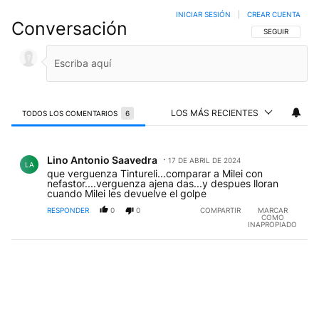
INICIAR SESIÓN
|
CREAR CUENTA
Conversación
SIGA ESTA CO
SEGUIR
LOS MÁS RECIENTES
TODOS LOS COMENTARIOS
6
Todos los comentarios
Comentario de Lino Antonio Saavedra.
Lino Antonio Saavedra
17 DE ABRIL DE 2024
LA
que verguenza Tintureli...comparar a Milei con
nefastor....verguenza ajena das...y despues lloran
cuando Milei les devuelve el golpe
RESPONDER
0
0
COMPARTIR
MARCAR
COMO
INAPROPIADO