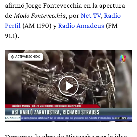
afirmó Jorge Fontevecchia en la apertura
de
Modo Fontevecchia
, por
Net TV
,
Radio
Perfil
(AM 1190) y
Radio Amadeus
(FM
91.1).
Tomamos la obra de Nietzsche por la idea