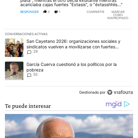
plata", mientras el otro decía exultante mientras
acariciaba cajas fuertes "Extasis", o "éxtasshhiis..."
RESPONDER
0
1
COMPARTIR
MARCAR
COMO
INAPROPIADO
CONVERSACIONES ACTIVAS
Este listado muestra los artículos con más comentarios en los últim
Un artículo de tendencia con el título "San Cayetano 2026: organi
San Cayetano 2026: organizaciones sociales y
sindicatos vuelven a movilizarse con fuertes
29
reclamos al Gobierno
Un artículo de tendencia con el título "García Cuerva cuestionó a 
García Cuerva cuestionó a los políticos por la
pobreza
55
Gestionado por