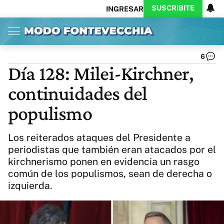
SUSCRIBITE
INGRESAR
Inicio
Ahora
Opinión
Actualidad
Política
Economía
Columnistas
Política
Pymes
Salud
6
Ciencia
Protagonistas
Tecnología
Día 128: Milei-Kirchner,
Cultura
Arte
Educación
continuidades del
Internacional
Clima
Deportes
CARAS
Exitoina
Turismo
populismo
Videos
Córdoba
Reperfilar
Business
Noticias
Caras
Los reiterados ataques del Presidente a
Exitoina
Gaming
Vivo
periodistas que también eran atacados por el
kirchnerismo ponen en evidencia un rasgo
Diario del Juicio
común de los populismos, sean de derecha o
izquierda.