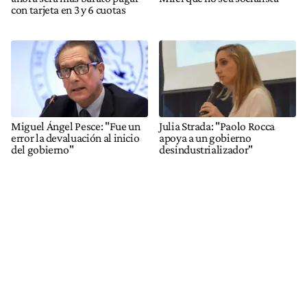
con tarjeta en 3 y 6 cuotas
Miguel Ángel Pesce: "Fue un
Julia Strada: "Paolo Rocca
error la devaluación al inicio
apoya a un gobierno
del gobierno"
desindustrializador"