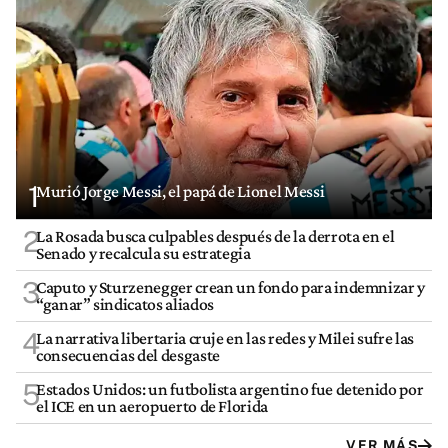
1
Murió Jorge Messi, el papá de Lionel Messi
2
La Rosada busca culpables después de la derrota en el
Senado y recalcula su estrategia
3
Caputo y Sturzenegger crean un fondo para indemnizar y
“ganar” sindicatos aliados
4
La narrativa libertaria cruje en las redes y Milei sufre las
consecuencias del desgaste
5
Estados Unidos: un futbolista argentino fue detenido por
el ICE en un aeropuerto de Florida
VER MÁS