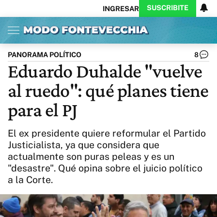
SUSCRIBITE
INGRESAR
Inicio
Ahora
Opinión
Actualidad
Política
Economía
Columnistas
Política
Pymes
Salud
PANORAMA POLÍTICO
8
Ciencia
Protagonistas
Tecnología
Eduardo Duhalde "vuelve
Cultura
Arte
Educación
al ruedo": qué planes tiene
Internacional
Clima
Deportes
CARAS
Exitoina
Turismo
para el PJ
Videos
Córdoba
Reperfilar
Business
Noticias
Caras
El ex presidente quiere reformular el Partido
Exitoina
Gaming
Vivo
Justicialista, ya que considera que
actualmente son puras peleas y es un
Diario del Juicio
"desastre". Qué opina sobre el juicio político
a la Corte.