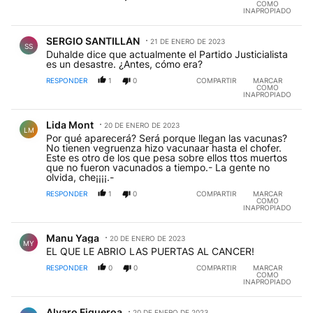
COMO
INAPROPIADO
Comentario de SERGIO SANTILLÁN.
SERGIO SANTILLÁN
21 DE ENERO DE 2023
SS
Duhalde dice que actualmente el Partido Justicialista
es un desastre. ¿Antes, cómo era?
RESPONDER
1
0
COMPARTIR
MARCAR
COMO
INAPROPIADO
Comentario de Lida Mont.
Lida Mont
20 DE ENERO DE 2023
LM
Por qué aparecerá? Será porque llegan las vacunas?
No tienen vegruenza hizo vacunaar hasta el chofer.
Este es otro de los que pesa sobre ellos ttos muertos
que no fueron vacunados a tiempo.- La gente no
olvida, che¡¡¡¡.-
RESPONDER
1
0
COMPARTIR
MARCAR
COMO
INAPROPIADO
Comentario de Manu Yaga.
Manu Yaga
20 DE ENERO DE 2023
MY
EL QUE LE ABRIO LAS PUERTAS AL CANCER!
RESPONDER
0
0
COMPARTIR
MARCAR
COMO
INAPROPIADO
Comentario de Alvaro Figueroa.
Alvaro Figueroa
20 DE ENERO DE 2023