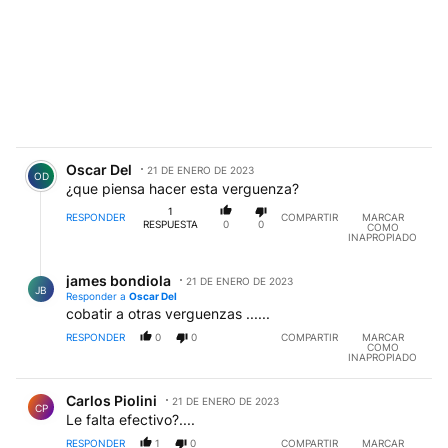
Comentario de Oscar Del.
Oscar Del
21 DE ENERO DE 2023
OD
¿que piensa hacer esta verguenza?
1
RESPONDER
COMPARTIR
MARCAR
RESPUESTA
0
0
COMO
INAPROPIADO
Respuesta de james bondiola.
james bondiola
21 DE ENERO DE 2023
JB
Responder a
Oscar Del
cobatir a otras verguenzas ......
RESPONDER
0
0
COMPARTIR
MARCAR
COMO
INAPROPIADO
Comentario de Carlos Piolini.
Carlos Piolini
21 DE ENERO DE 2023
CP
Le falta efectivo?....
RESPONDER
1
0
COMPARTIR
MARCAR