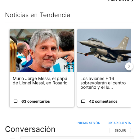
Noticias en Tendencia
Este listado muestra los artículos con más comentarios en los últim
Un artículo de tendencia con el título "Murió Jorge Messi, el pa
Un artículo de tendencia con e
Murió Jorge Messi, el papá
Los aviones F 16
de Lionel Messi, en Rosario
sobrevolarán el centro
porteño y el lu...
63 comentarios
42 comentarios
INICIAR SESIÓN
|
CREAR CUENTA
Conversación
SIGA ESTA CO
SEGUIR