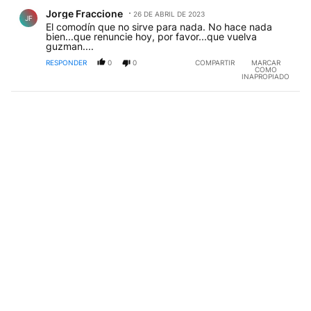
Comentario de Jorge Fraccione.
Jorge Fraccione
26 DE ABRIL DE 2023
JF
El comodín que no sirve para nada. No hace nada
bien...que renuncie hoy, por favor...que vuelva
guzman....
RESPONDER
0
0
COMPARTIR
MARCAR
COMO
INAPROPIADO