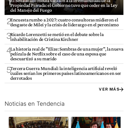
1
El Senado dio media sanción a la Inviolabilidad de la
Propiedad Privada: el Gobierno tuvo que ceder en la Ley
del Manejo del Fuego
2
Encuesta rumbo a 2027: cuatro consultoras midieron el
desgaste de Milei y la crisis de liderazgo en el peronismo
3
Ricardo Lorenzetti se metió en el debate sobre la
inhabilitación de Cristina Kirchner
4
La historia real de "Elize: Sombras de una mujer", la nueva
película de Netflix sobre el caso de una esposa que
descuartizó a su marido
5
Tercera Guerra Mundial: la inteligencia artificial reveló
cuáles serían los primeros países latinoamericanos en ser
derrotados
VER MÁS
Noticias en Tendencia
Este listado muestra los artículos con más comentarios en los últim
Un artículo de tendencia con el título "El Senado dio media san
Un artículo de tendencia con e