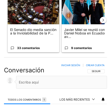
El Senado dio media sanción
Javier Milei se reunió con
a la Inviolabilidad de la P...
Daniel Noboa en Ecuador y
av...
33 comentarios
9 comentarios
INICIAR SESIÓN
|
CREAR CUENTA
Conversación
SIGA ESTA CO
SEGUIR
LOS MÁS RECIENTES
TODOS LOS COMENTARIOS
1
Todos los comentarios