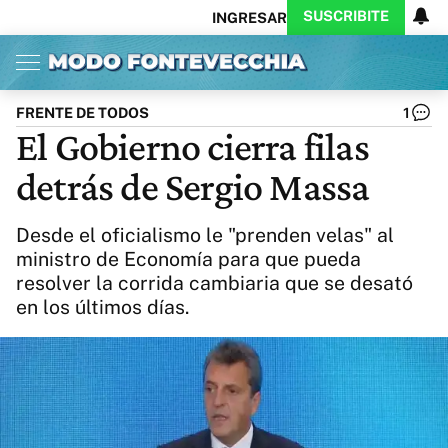
SUSCRIBITE
INGRESAR
Inicio
Ahora
Opinión
Actualidad
Política
Economía
Columnistas
Política
Pymes
Salud
FRENTE DE TODOS
1
Ciencia
Protagonistas
Tecnología
El Gobierno cierra filas
Cultura
Arte
Educación
detrás de Sergio Massa
Internacional
Clima
Deportes
CARAS
Exitoina
Turismo
Desde el oficialismo le "prenden velas" al
Videos
Córdoba
Reperfilar
ministro de Economía para que pueda
Business
Noticias
Caras
resolver la corrida cambiaria que se desató
Exitoina
Gaming
Vivo
en los últimos días.
Diario del Juicio