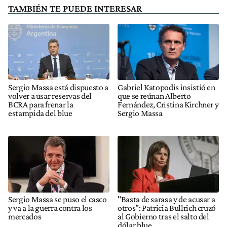
TAMBIÉN TE PUEDE INTERESAR
Sergio Massa está dispuesto a
Gabriel Katopodis insistió en
volver a usar reservas del
que se reúnan Alberto
BCRA para frenar la
Fernández, Cristina Kirchner y
estampida del blue
Sergio Massa
Sergio Massa se puso el casco
"Basta de sarasa y de acusar a
y va a la guerra contra los
otros": Patricia Bullrich cruzó
mercados
al Gobierno tras el salto del
dólar blue