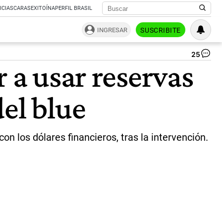
ICIAS
CARAS
EXITOÍNA
PERFIL BRASIL
INGRESAR
SUSCRIBITE
25
El
r a usar reservas
min
de
Ec
el blue
Se
Ma
|
NA
(ar
on los dólares financieros, tras la intervención.