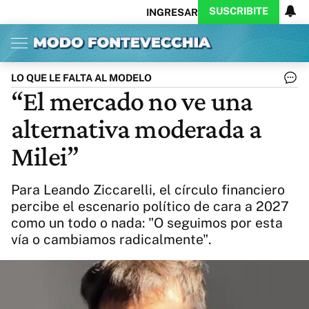
SUSCRIBITE
INGRESAR
Inicio
Ahora
Opinión
Actualidad
Política
Economía
Columnistas
Política
Pymes
Salud
LO QUE LE FALTA AL MODELO
Ciencia
Protagonistas
Tecnología
“El mercado no ve una
Cultura
Arte
Educación
alternativa moderada a
Internacional
Clima
Deportes
CARAS
Exitoina
Turismo
Milei”
Videos
Córdoba
Reperfilar
Business
Noticias
Caras
Para Leando Ziccarelli, el círculo financiero
Exitoina
Gaming
Vivo
percibe el escenario político de cara a 2027
como un todo o nada: "O seguimos por esta
Diario del Juicio
vía o cambiamos radicalmente".