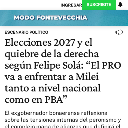
SUSCRIBITE
INGRESAR
Inicio
Ahora
Opinión
Actualidad
Política
Economía
Columnistas
Política
Pymes
Salud
ESCENARIO POLÍTICO
4
Ciencia
Protagonistas
Tecnología
Elecciones 2027 y el
Cultura
Arte
Educación
quiebre de la derecha
Internacional
Clima
Deportes
CARAS
Exitoina
Turismo
según Felipe Solá: “El PRO
Videos
Córdoba
Reperfilar
va a enfrentar a Milei
Business
Noticias
Caras
tanto a nivel nacional
Exitoina
Gaming
Vivo
Diario del Juicio
como en PBA”
El exgobernador bonaerense reflexiona
sobre las tensiones internas del peronismo y
el complejo mapa de alianzas que definirá el