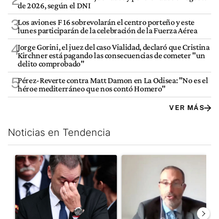
de 2026, según el DNI
3
Los aviones F 16 sobrevolarán el centro porteño y este
lunes participarán de la celebración de la Fuerza Aérea
4
Jorge Gorini, el juez del caso Vialidad, declaró que Cristina
Kirchner está pagando las consecuencias de cometer "un
delito comprobado"
5
Pérez-Reverte contra Matt Damon en La Odisea: "No es el
héroe mediterráneo que nos contó Homero"
VER MÁS
Noticias en Tendencia
Este listado muestra los artículos con más comentarios en los últim
Un artículo de tendencia con el título "El fiscal intimó a Manue
Un artículo de tendencia con e