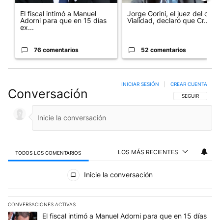
El fiscal intimó a Manuel
Jorge Gorini, el juez del caso
Adorni para que en 15 días
Vialidad, declaró que Cr...
ex...
76 comentarios
52 comentarios
INICIAR SESIÓN
|
CREAR CUENTA
Conversación
SIGA ESTA CO
SEGUIR
LOS MÁS RECIENTES
TODOS LOS COMENTARIOS
Todos los comentarios
Inicie la conversación
CONVERSACIONES ACTIVAS
Este listado muestra los artículos con más comentarios en los últim
Un artículo de tendencia con el título "El fiscal intimó a Manuel 
El fiscal intimó a Manuel Adorni para que en 15 días