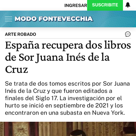
SUSCRIBITE
INGRESAR
Inicio
Ahora
Opinión
Actualidad
Política
Economía
Columnistas
Política
Pymes
Salud
ARTE ROBADO
Ciencia
Protagonistas
Tecnología
España recupera dos libros
Cultura
Arte
Educación
de Sor Juana Inés de la
Internacional
Clima
Deportes
CARAS
Exitoina
Turismo
Cruz
Videos
Córdoba
Reperfilar
Business
Noticias
Caras
Se trata de dos tomos escritos por Sor Juana
Exitoina
Gaming
Vivo
Inés de la Cruz y que fueron editados a
finales del Siglo 17. La investigación por el
Diario del Juicio
hurto se inició en septiembre de 2021 y los
encontraron en una subasta en Nueva York.