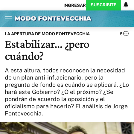
SUSCRIBITE
INGRESAR
Inicio
Ahora
Opinión
Actualidad
Política
Economía
Columnistas
Política
Pymes
Salud
LA APERTURA DE MODO FONTEVECCHIA
5
Ciencia
Protagonistas
Tecnología
Estabilizar… ¿pero
Cultura
Arte
Educación
cuándo?
Internacional
Clima
Deportes
CARAS
Exitoina
Turismo
A esta altura, todos reconocen la necesidad
Videos
Córdoba
Reperfilar
de un plan anti-inflacionario, pero la
Business
Noticias
Caras
pregunta de fondo es cuándo se aplicará. ¿Lo
Exitoina
Gaming
Vivo
hará este Gobierno? ¿O el próximo? ¿Se
Diario del Juicio
pondrán de acuerdo la oposición y el
oficialismo para hacerlo? El análisis de Jorge
Fontevecchia.