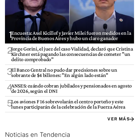
1
Encuesta: Axel Kicillof y Javier Milei fueron medidos en la
Provincia de Buenos Aires y hubo un claro ganador
2
Jorge Gorini, el juez del caso Vialidad, declaró que Cristina
Kirchner está pagando las consecuencias de cometer "un
delito comprobado"
3
El Banco Central no pudo dar precisiones sobre un
sobrante de $4 billones: "En algún lado están"
4
ANSES: cuándo cobran jubilados y pensionados en agosto
de 2026, según el DNI
5
Los aviones F 16 sobrevolarán el centro porteño y este
lunes participarán de la celebración de la Fuerza Aérea
VER MÁS
Noticias en Tendencia