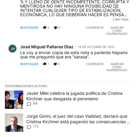
% Y LLENO DE GENTE INCOMPETENTE, CORRUPTA Y
MENTIROSA NO HAY NINGUNA POSIBILIDAD DE
INTENTAR CUALQUIER TIPO DE ESTABILIZACIÓN,
ECONÓMICA, LO QUE DEBERÍAN HACER ES PENSAR
SERIAMENTE EN LLAMAR A ELECCIONES
Leer mas
ANTICIPADAS DE MANERA DE EVITAR UNA CRISIS
AÚN MÁS PROFUNDA.
RESPONDER
0
0
COMPARTIR
MARCAR
COMO
INAPROPIADO
Comentario de José Miguel Pallares Díaz.
José Miguel Pallares Díaz
19 DE OCTUBRE DE 2022
JM
Le voy a enviar copia de esta nota a pariente hispano
que me preguntó que era “sarasa”.
RESPONDER
1
0
COMPARTIR
MARCAR
COMO
INAPROPIADO
CONVERSACIONES ACTIVAS
Este listado muestra los artículos con más comentarios en los últim
Un artículo de tendencia con el título "Javier Milei celebra la jug
Javier Milei celebra la jugada política de Cristina
Kirchner que desgasta al peronismo
84
Un artículo de tendencia con el título "Jorge Gorini, el juez del
Jorge Gorini, el juez del caso Vialidad, declaró que
Cristina Kirchner está pagando las consecuencias de
112
cometer "un delito comprobado"