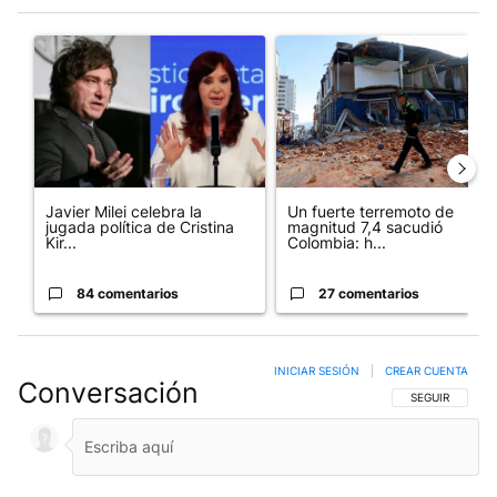
Este listado muestra los artículos con más comentarios en los últim
Un artículo de tendencia con el título "Javier Milei celebra la 
Un artículo de tendencia con 
Javier Milei celebra la
Un fuerte terremoto de
jugada política de Cristina
magnitud 7,4 sacudió
Kir...
Colombia: h...
84 comentarios
27 comentarios
INICIAR SESIÓN
|
CREAR CUENTA
Conversación
SIGA ESTA CO
SEGUIR