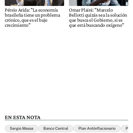
Pérsio Arida: "La economía
Omar Plaini: "Marcelo
brasileña tiene un problema
Bellotti quizás sea la solución
crónico, que es el bajo
que busca el Gobierno, si es
crecimiento"
que está buscando oxígeno"
EN ESTA NOTA
Sergio Massa
Banco Central
Plan Antiinflacionario
Plan