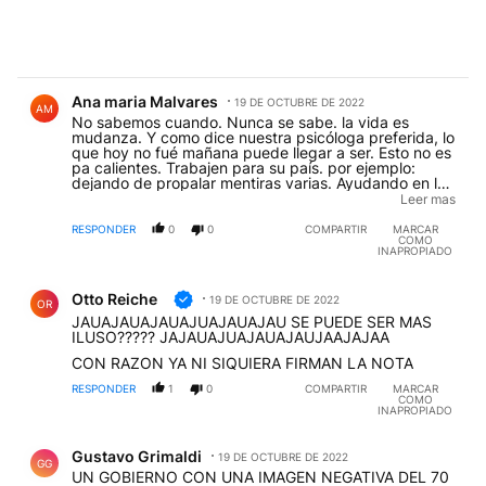
Comentario de Ana maria Malvares.
Ana maria Malvares
19 DE OCTUBRE DE 2022
AM
No sabemos cuando. Nunca se sabe. la vida es
mudanza. Y como dice nuestra psicóloga preferida, lo
que hoy no fué mañana puede llegar a ser. Esto no es
pa calientes. Trabajen para su país. por ejemplo:
dejando de propalar mentiras varias. Ayudando en lo
que se pueda la cercano. Mostrando esperanza y
Leer mas
alegría, y todo ese conjunto de cosas. Sonriendo
amablemente y coso. Y sobre todo tratando de no
RESPONDER
0
0
COMPARTIR
MARCAR
COMO
jorobar la paciencia de nuestros esforzados
INAPROPIADO
compatriotas que ya bastante tienen con haber
pasado la época macrista sin fenecer. En fin.
Comentario de Otto Reiche.
Amanece que no es poco.
Otto Reiche
19 DE OCTUBRE DE 2022
OR
JAUAJAUAJAUAJUAJAUAJAU SE PUEDE SER MAS
ILUSO????? JAJAUAJUAJAUAJAUJAAJAJAA
CON RAZON YA NI SIQUIERA FIRMAN LA NOTA
RESPONDER
1
0
COMPARTIR
MARCAR
COMO
INAPROPIADO
Comentario de Gustavo Grimaldi.
Gustavo Grimaldi
19 DE OCTUBRE DE 2022
GG
UN GOBIERNO CON UNA IMAGEN NEGATIVA DEL 70