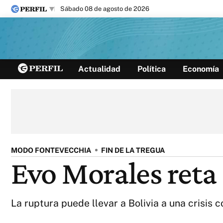
sábado 08 de agosto de 2026
Últimas noticias
Actualidad
Política
Economía
Inicio
Ahora
Opinión
Cultura
Arte
Educación
Videos
Córdoba
Reperfilar
Diario del Juicio
MODO FONTEVECCHIA
FIN DE LA TREGUA
Evo Morales reta 
La ruptura puede llevar a Bolivia a una crisis c