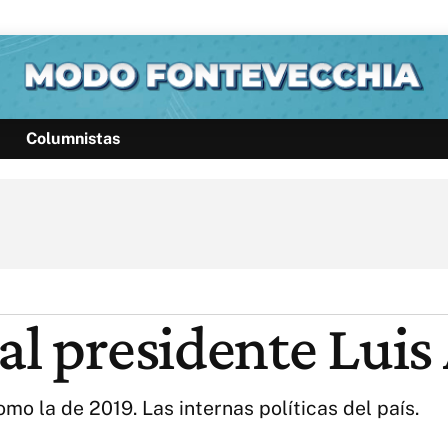
Columnistas
Política
Pymes
Salud
Internacional
Clima
Deportes
Business
Noticias
Caras
al presidente Luis
omo la de 2019. Las internas políticas del país.