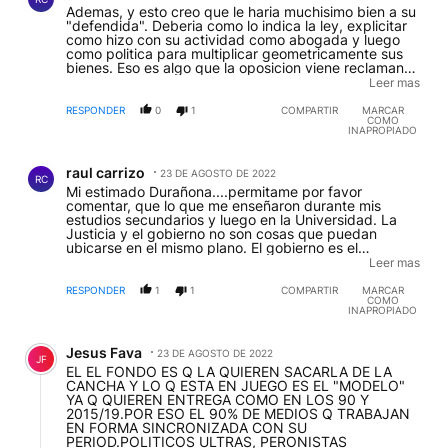
Ademas, y esto creo que le haria muchisimo bien a su
"defendida". Deberia como lo indica la ley, explicitar
como hizo con su actividad como abogada y luego
como politica para multiplicar geometricamente sus
bienes. Eso es algo que la oposicion viene reclamando
conjuntamente con muchos de los argentinos de
Leer mas
trabajo, que luchan dia a dia para poder llegar al dia
20 de cada mes. La persona que esta siendo juzgada,
RESPONDER
0
1
COMPARTIR
MARCAR
COMO
asi como TODOS LOS Politicos, deben transparentar
INAPROPIADO
su vida ya que ellos eligieron ser PERSONAJES
PUBLICOS.- Nadie los forzo, por tanto deben dar
Comentario de raul carrizo.
cuenta a la sociedad de todos y cada uno de sus
raul carrizo
23 DE AGOSTO DE 2022
actos.-
RC
Mi estimado Durañona....permitame por favor
comentar, que lo que me enseñaron durante mis
estudios secundarios y luego en la Universidad. La
Justicia y el gobierno no son cosas que puedan
ubicarse en el mismo plano. El gobierno es el
Ejecutivo, y si comete ilicitos en su accionar, La
Leer mas
justicia es la indicada para determinar que, como,
cuanto y hasta donde fue prjudicial en sus actos. NO
RESPONDER
1
1
COMPARTIR
MARCAR
COMO
SE PONE UNA SOBRE LA OTRA....solo ejecuta la
INAPROPIADO
potestad que posee y que la sociedad le dio al elegir
un sistema DEMOCRATICO de gobierno.
Comentario de Jesus Fava.
Jesus Fava
23 DE AGOSTO DE 2022
JF
EL EL FONDO ES Q LA QUIEREN SACARLA DE LA
CANCHA Y LO Q ESTA EN JUEGO ES EL "MODELO"
YA Q QUIEREN ENTREGA COMO EN LOS 90 Y
2015/19.POR ESO EL 90% DE MEDIOS Q TRABAJAN
EN FORMA SINCRONIZADA CON SU
PERIOD.POLITICOS ULTRAS, PERONISTAS