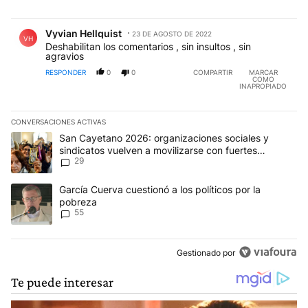
Comentario de Vyvian Hellquist.
Vyvian Hellquist
23 DE AGOSTO DE 2022
VH
Deshabilitan los comentarios , sin insultos , sin
agravios
RESPONDER
0
0
COMPARTIR
MARCAR
COMO
INAPROPIADO
CONVERSACIONES ACTIVAS
Este listado muestra los artículos con más comentarios en los últim
Un artículo de tendencia con el título "San Cayetano 2026: organi
San Cayetano 2026: organizaciones sociales y
sindicatos vuelven a movilizarse con fuertes
29
reclamos al Gobierno
Un artículo de tendencia con el título "García Cuerva cuestionó a 
García Cuerva cuestionó a los políticos por la
pobreza
55
Gestionado por