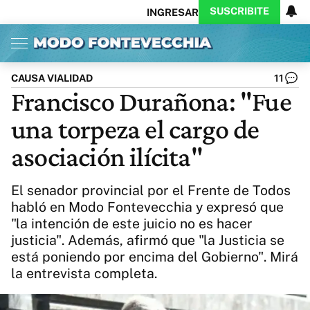
SUSCRIBITE
INGRESAR
Inicio
Ahora
Opinión
Actualidad
Política
Economía
Columnistas
Política
Pymes
Salud
CAUSA VIALIDAD
11
Ciencia
Protagonistas
Tecnología
Francisco Durañona: "Fue
Cultura
Arte
Educación
una torpeza el cargo de
Internacional
Clima
Deportes
CARAS
Exitoina
Turismo
asociación ilícita"
Videos
Córdoba
Reperfilar
Business
Noticias
Caras
El senador provincial por el Frente de Todos
Exitoina
Gaming
Vivo
habló en Modo Fontevecchia y expresó que
"la intención de este juicio no es hacer
Diario del Juicio
justicia". Además, afirmó que "la Justicia se
está poniendo por encima del Gobierno". Mirá
la entrevista completa.