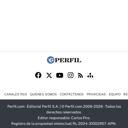
CANALES RSS
QUIENES SOMOS
CONTÁCTENOS
PRIVACIDAD
EQUIPO
RE
Perfil.com - Editorial Perfil S.A.
| © Perfil.com 2006-2026 - Todos los
derechos reservados.
Editor responsable: Carlos Piro.
Registro de la propiedad intelectual RL-2024-31002957-APN-