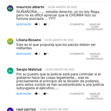
Comentario de mauricio alberto.
mauricio alberto
23 DE AGOSTO DE 2022
MA
ÑUÑAÑOÑA........ estudia derecho, yo no soy Boga,
pero no es dificil apreciar que la CHORRA hizo su
fortuna asociada ... ????
RESPONDER
2
1
COMPARTIR
MARCAR
COMO
INAPROPIADO
Comentario de Liliana Rosano.
Liliana Rosano
23 DE AGOSTO DE 2022
LR
Este es el que proponía que los jueces deben ser
militantes
RESPONDER
0
1
COMPARTIR
MARCAR
COMO
INAPROPIADO
Comentario de Sergio Matviuk.
Sergio Matviuk
23 DE AGOSTO DE 2022
SM
Por su puesto que la justicia está para controlar si el
gobierno hace las cosas legalmente... ese es
precisamente el principio de la división de poderes,
pero estos zurdos se han acostumbrado a una justicia
subyugada al ejecutivo.....
RESPONDER
1
1
COMPARTIR
MARCAR
COMO
INAPROPIADO
Comentario de raul carrizo.
raul carrizo
23 DE AGOSTO DE 2022
RC