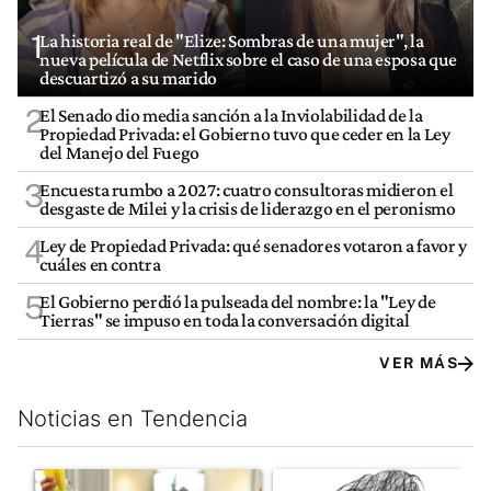
1
La historia real de "Elize: Sombras de una mujer", la
nueva película de Netflix sobre el caso de una esposa que
descuartizó a su marido
2
El Senado dio media sanción a la Inviolabilidad de la
Propiedad Privada: el Gobierno tuvo que ceder en la Ley
del Manejo del Fuego
3
Encuesta rumbo a 2027: cuatro consultoras midieron el
desgaste de Milei y la crisis de liderazgo en el peronismo
4
Ley de Propiedad Privada: qué senadores votaron a favor y
cuáles en contra
5
El Gobierno perdió la pulseada del nombre: la "Ley de
Tierras" se impuso en toda la conversación digital
VER MÁS
Noticias en Tendencia
Este listado muestra los artículos con más comentarios en los últim
Un artículo de tendencia con el título "San Cayetano 2026: orga
Un artículo de tendencia con e