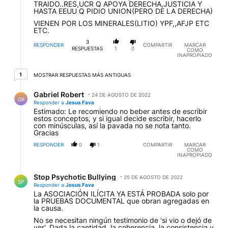
TRAIDO..RES,UCR Q APOYA DERECHA,JUSTICIA Y
HASTA EEUU Q PIDIO UNION(PERO DE LA DERECHA)
VIENEN POR LOS MINERALES(LITIO) YPF,,AFJP ETC
ETC.
3
RESPONDER
COMPARTIR
MARCAR
RESPUESTAS
1
0
COMO
INAPROPIADO
1 respuesta más antiguas
1
MOSTRAR RESPUESTAS MÁS ANTIGUAS
Respuesta de Gabriel Robert.
Gabriel Robert
24 DE AGOSTO DE 2022
GR
Responder a
Jesus Fava
Estimado: Le recomiendo no beber antes de escribir
estos conceptos, y si igual decide escribir, hacerlo
con minúsculas, así la pavada no se nota tanto.
Gracias
RESPONDER
0
1
COMPARTIR
MARCAR
COMO
INAPROPIADO
Respuesta de Stop Psychotic Bullying.
Stop Psychotic Bullying
25 DE AGOSTO DE 2022
SP
Responder a
Jesus Fava
La ASOCIACIÓN ILÍCITA YA ESTÁ PROBADA solo por
la PRUEBAS DOCUMENTAL que obran agregadas en
la causa.
No se necesitan ningún testimonio de 'si vio o dejó de
ver'. Dada la cantidad, la coherencia, la consistencia y