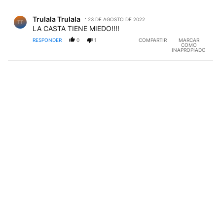
Todos los comentarios
Comentario de Trulala Trulala.
Trulala Trulala
23 DE AGOSTO DE 2022
TT
LA CASTA TIENE MIEDO!!!!
RESPONDER
0
1
COMPARTIR
MARCAR
COMO
INAPROPIADO