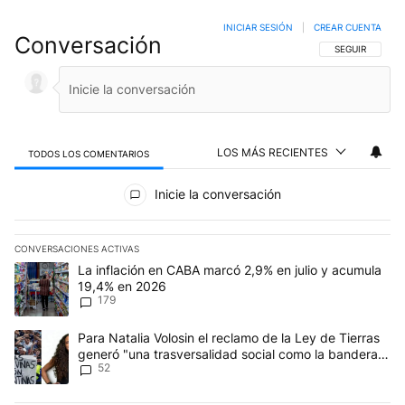
INICIAR SESIÓN
|
CREAR CUENTA
Conversación
SIGA ESTA CO
SEGUIR
LOS MÁS RECIENTES
TODOS LOS COMENTARIOS
Todos los comentarios
Inicie la conversación
CONVERSACIONES ACTIVAS
Este listado muestra los artículos con más comentarios en los últim
Un artículo de tendencia con el título "La inflación en CABA marc
La inflación en CABA marcó 2,9% en julio y acumula
19,4% en 2026
179
Un artículo de tendencia con el título "Para Natalia Volosin el re
Para Natalia Volosin el reclamo de la Ley de Tierras
generó "una trasversalidad social como la bandera
52
de Malvinas"