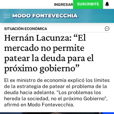
SUSCRIBITE
INGRESAR
Inicio
Ahora
Opinión
Actualidad
Política
Economía
Columnistas
Política
Pymes
Salud
SITUACIÓN ECONÓMICA
Ciencia
Protagonistas
Tecnología
Hernán Lacunza: “El
Cultura
Arte
Educación
mercado no permite
Internacional
Clima
Deportes
CARAS
Exitoina
Turismo
patear la deuda para el
Videos
Córdoba
Reperfilar
próximo gobierno”
Business
Noticias
Caras
Exitoina
Gaming
Vivo
El ex ministro de economía explicó los límites
Diario del Juicio
de la estrategia de patear el problema de la
deuda hacia adelante. "Los problemas los
hereda la sociedad, no el próximo Gobierno",
afirmó en Modo Fontevecchia.