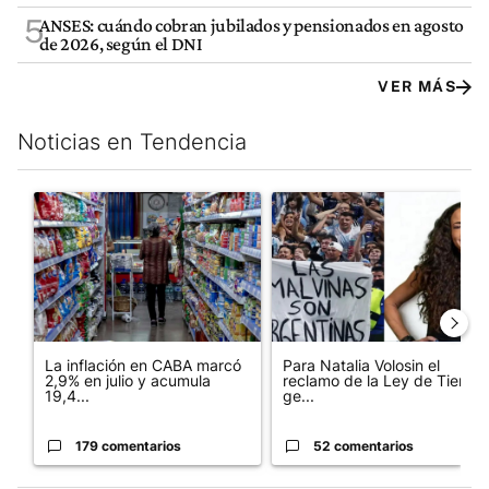
5
ANSES: cuándo cobran jubilados y pensionados en agosto
de 2026, según el DNI
VER MÁS
Noticias en Tendencia
Este listado muestra los artículos con más comentarios en los últim
Un artículo de tendencia con el título "La inflación en CABA m
Un artículo de tendencia con e
La inflación en CABA marcó
Para Natalia Volosin el
2,9% en julio y acumula
reclamo de la Ley de Tierras
19,4...
ge...
179 comentarios
52 comentarios