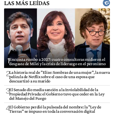
LAS MÁS LEÍDAS
1
Encuesta rumbo a 2027: cuatro consultoras midieron el
desgaste de Milei y la crisis de liderazgo en el peronismo
2
La historia real de "Elize: Sombras de una mujer", la nueva
película de Netflix sobre el caso de una esposa que
descuartizó a su marido
3
El Senado dio media sanción a la Inviolabilidad de la
Propiedad Privada: el Gobierno tuvo que ceder en la Ley
del Manejo del Fuego
4
El Gobierno perdió la pulseada del nombre: la "Ley de
Tierras" se impuso en toda la conversación digital