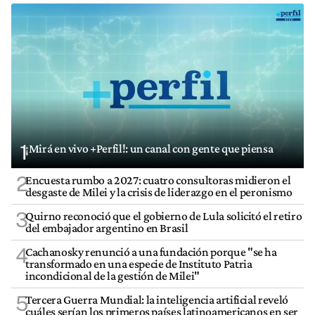
1
¡Mirá en vivo +Perfil!: un canal con gente que piensa
2
Encuesta rumbo a 2027: cuatro consultoras midieron el
desgaste de Milei y la crisis de liderazgo en el peronismo
3
Quirno reconoció que el gobierno de Lula solicitó el retiro
del embajador argentino en Brasil
4
Cachanosky renunció a una fundación porque "se ha
transformado en una especie de Instituto Patria
incondicional de la gestión de Milei"
5
Tercera Guerra Mundial: la inteligencia artificial reveló
cuáles serían los primeros países latinoamericanos en ser