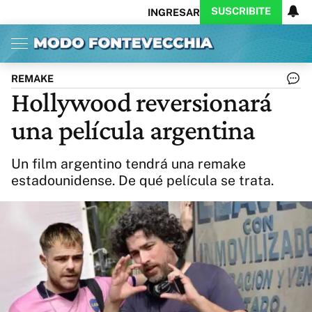
SUSCRIBITE
INGRESAR
Inicio
Ahora
Opinión
Actualidad
Política
Economía
Columnistas
Política
Pymes
Salud
REMAKE
Ciencia
Protagonistas
Tecnología
Hollywood reversionará
Cultura
Arte
Educación
una película argentina
Internacional
Clima
Deportes
CARAS
Exitoina
Turismo
Un film argentino tendrá una remake
Videos
Córdoba
Reperfilar
estadounidense. De qué película se trata.
Business
Noticias
Caras
Exitoina
Gaming
Vivo
Diario del Juicio