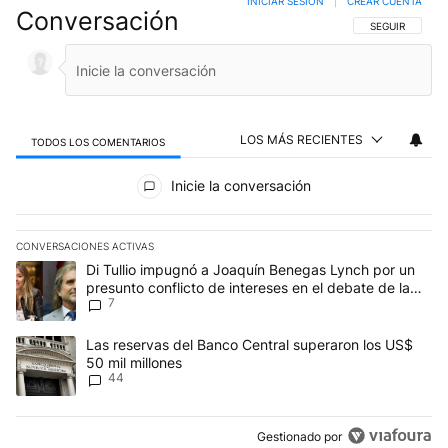
INICIAR SESIÓN
|
CREAR CUENTA
Conversación
SIGA ESTA CO
SEGUIR
LOS MÁS RECIENTES
TODOS LOS COMENTARIOS
Todos los comentarios
Inicie la conversación
CONVERSACIONES ACTIVAS
Este listado muestra los artículos con más comentarios en los últim
Un artículo de tendencia con el título "Di Tullio impugnó a Joaquí
Di Tullio impugnó a Joaquín Benegas Lynch por un
presunto conflicto de intereses en el debate de la
7
Ley de Tierras
Un artículo de tendencia con el título "Las reservas del Banco Ce
Las reservas del Banco Central superaron los US$
50 mil millones
44
Gestionado por