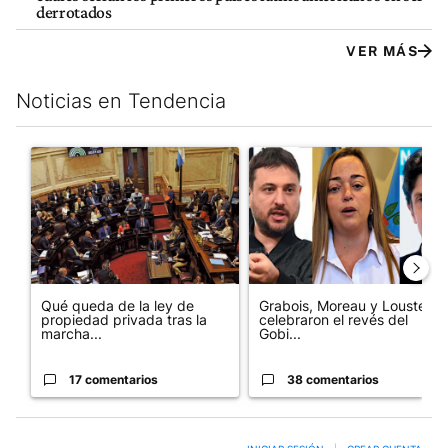
derrotados
VER MÁS
Noticias en Tendencia
Este listado muestra los artículos con más comentarios en los últim
Un artículo de tendencia con el título "Qué queda de la ley de p
Un artículo de tendencia con e
Qué queda de la ley de
Grabois, Moreau y Lousteau
propiedad privada tras la
celebraron el revés del
marcha...
Gobi...
17 comentarios
38 comentarios