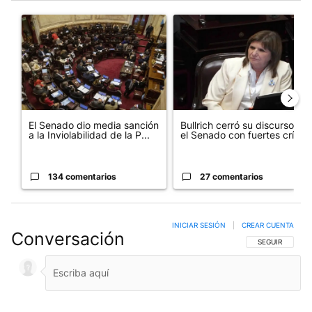
Este listado muestra los artículos con más comentarios en los últim
Un artículo de tendencia con el título "El Senado dio media san
Un artículo de tendencia con el
El Senado dio media sanción
Bullrich cerró su discurso en
a la Inviolabilidad de la P...
el Senado con fuertes crí...
134 comentarios
27 comentarios
INICIAR SESIÓN
|
CREAR CUENTA
Conversación
SIGA ESTA CO
SEGUIR