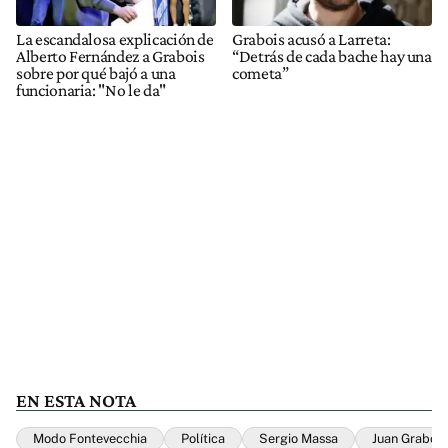
La escandalosa explicación de
Grabois acusó a Larreta:
Alberto Fernández a Grabois
“Detrás de cada bache hay una
sobre por qué bajó a una
cometa”
funcionaria: "No le da"
EN ESTA NOTA
Modo Fontevecchia
Política
Sergio Massa
Juan Grabois