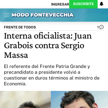
SUSCRIBITE
INGRESAR
Inicio
Ahora
Opinión
Actualidad
Política
Economía
Columnistas
Política
Pymes
Salud
FRENTE DE TODOS
1
Ciencia
Protagonistas
Tecnología
Interna oficialista: Juan
Cultura
Arte
Educación
Grabois contra Sergio
Internacional
Clima
Deportes
CARAS
Exitoina
Turismo
Massa
Videos
Córdoba
Reperfilar
Business
Noticias
Caras
El referente del Frente Patria Grande y
Exitoina
Gaming
Vivo
precandidato a presidente volvió a
cuestionar en duros términos al ministro de
Diario del Juicio
Economía.