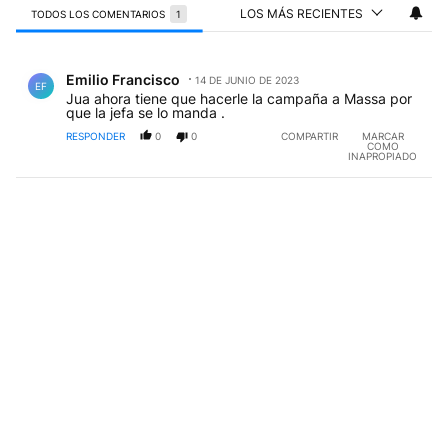
LOS MÁS RECIENTES
TODOS LOS COMENTARIOS
1
Todos los comentarios
Comentario de Emilio Francisco.
Emilio Francisco
14 DE JUNIO DE 2023
EF
Jua ahora tiene que hacerle la campaña a Massa por
que la jefa se lo manda .
RESPONDER
0
0
COMPARTIR
MARCAR
COMO
INAPROPIADO