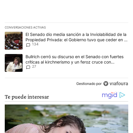
CONVERSACIONES ACTIVAS
Este listado muestra los artículos con más comentarios en los últim
Un artículo de tendencia con el título "El Senado dio media sanci
El Senado dio media sanción a la Inviolabilidad de la
Propiedad Privada: el Gobierno tuvo que ceder en la
134
Ley del Manejo del Fuego
Un artículo de tendencia con el título "Bullrich cerró su discurso e
Bullrich cerró su discurso en el Senado con fuertes
críticas al kirchnerismo y un feroz cruce con
27
Capitanich al que le gritó “¡cállate!”
Gestionado por