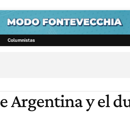
Columnistas
Política
Pymes
Salud
Internacional
Clima
Deportes
Business
Noticias
Caras
e Argentina y el d