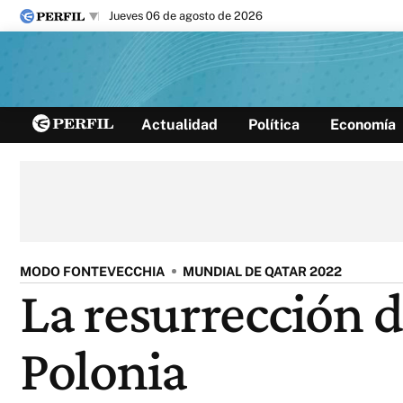
jueves 06 de agosto de 2026
Últimas noticias
Actualidad
Política
Economía
Inicio
Ahora
Opinión
Cultura
Arte
Educación
Videos
Córdoba
Reperfilar
Diario del Juicio
MODO FONTEVECCHIA
MUNDIAL DE QATAR 2022
La resurrección d
Polonia