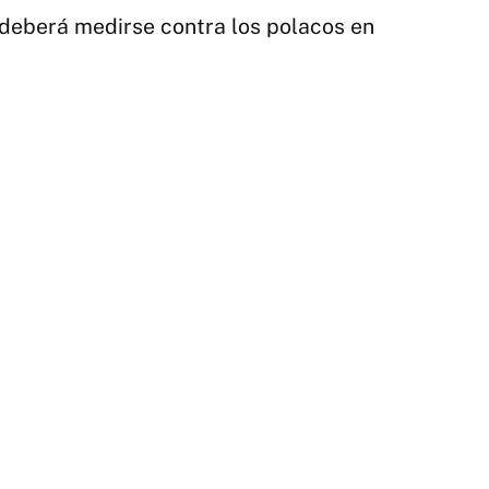
la
a deberá medirse contra los polacos en
pe
po
la
co
|
Té
/
Fe
Ge