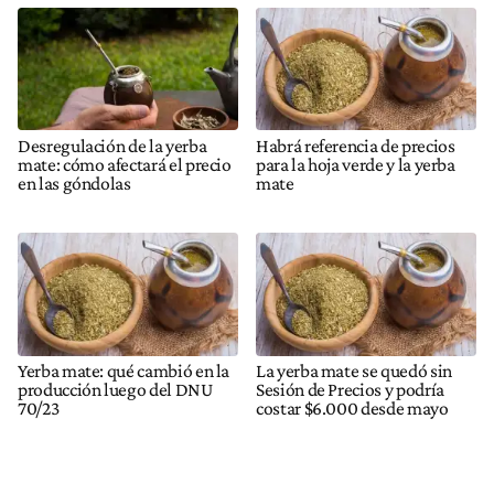
Desregulación de la yerba
Habrá referencia de precios
mate: cómo afectará el precio
para la hoja verde y la yerba
en las góndolas
mate
Yerba mate: qué cambió en la
La yerba mate se quedó sin
producción luego del DNU
Sesión de Precios y podría
70/23
costar $6.000 desde mayo