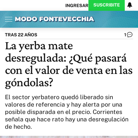
SUSCRIBITE
INGRESAR
Inicio
Ahora
Opinión
Actualidad
Política
Economía
Columnistas
Política
Pymes
Salud
TRAS 22 AÑOS
1
Ciencia
Protagonistas
Tecnología
La yerba mate
Cultura
Arte
Educación
desregulada: ¿Qué pasará
Internacional
Clima
Deportes
CARAS
Exitoina
Turismo
con el valor de venta en las
Videos
Córdoba
Reperfilar
góndolas?
Business
Noticias
Caras
Exitoina
Gaming
Vivo
El sector yerbatero quedó liberado sin
Diario del Juicio
valores de referencia y hay alerta por una
posible disparada en el precio. Corrientes
señala que hace rato hay una desregulación
de hecho.