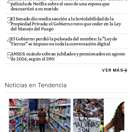
2
película de Netflix sobre el caso de una esposa que
descuartizó a su marido
3
El Senado dio media sanción a la Inviolabilidad de la
Propiedad Privada: el Gobierno tuvo que ceder en la Ley
del Manejo del Fuego
4
El Gobierno perdió la pulseada del nombre: la "Ley de
Tierras" se impuso en toda la conversación digital
5
ANSES: cuándo cobran jubilados y pensionados en agosto
de 2026, según el DNI
VER MÁS
Noticias en Tendencia
Este listado muestra los artículos con más comentarios en los últim
Un artículo de tendencia con el título "La inflación en CABA m
Un artículo de tendencia con e