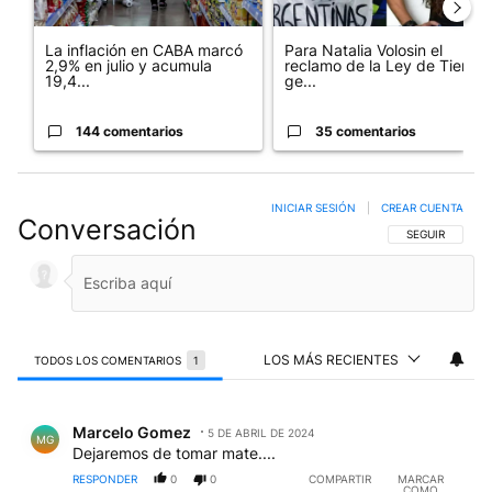
La inflación en CABA marcó
Para Natalia Volosin el
2,9% en julio y acumula
reclamo de la Ley de Tierras
19,4...
ge...
144 comentarios
35 comentarios
INICIAR SESIÓN
|
CREAR CUENTA
Conversación
SIGA ESTA CO
SEGUIR
LOS MÁS RECIENTES
TODOS LOS COMENTARIOS
1
Todos los comentarios
Comentario de Marcelo Gomez.
Marcelo Gomez
5 DE ABRIL DE 2024
MG
Dejaremos de tomar mate....
RESPONDER
0
0
COMPARTIR
MARCAR
COMO