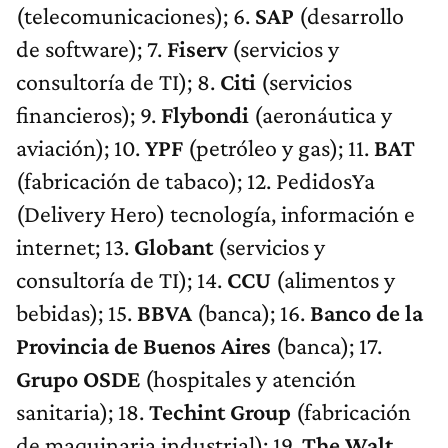
(telecomunicaciones); 6.
SAP
(desarrollo
de software); 7.
Fiserv
(servicios y
consultoría de TI); 8.
Citi
(servicios
financieros); 9.
Flybondi
(aeronáutica y
aviación); 10.
YPF
(petróleo y gas); 11.
BAT
(fabricación de tabaco); 12. PedidosYa
(Delivery Hero) tecnología, información e
internet; 13.
Globant
(servicios y
consultoría de TI); 14.
CCU
(alimentos y
bebidas); 15.
BBVA
(banca); 16.
Banco de la
Provincia de Buenos Aires
(banca); 17.
Grupo OSDE
(hospitales y atención
sanitaria); 18.
Techint Group
(fabricación
de maquinaria industrial); 19.
The Walt