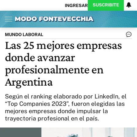
SUSCRIBITE
INGRESAR
Inicio
Ahora
Opinión
Actualidad
Política
Economía
Columnistas
Política
Pymes
Salud
MUNDO LABORAL
Ciencia
Protagonistas
Tecnología
Las 25 mejores empresas
Cultura
Arte
Educación
donde avanzar
Internacional
Clima
Deportes
CARAS
Exitoina
Turismo
profesionalmente en
Videos
Córdoba
Reperfilar
Argentina
Business
Noticias
Caras
Exitoina
Gaming
Vivo
Según el ranking elaborado por LinkedIn, el
Diario del Juicio
“Top Companies 2023”, fueron elegidas las
mejores empresas donde impulsar la
trayectoria profesional en el país.