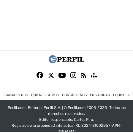
CANALES RSS
QUIENES SOMOS
CONTÁCTENOS
PRIVACIDAD
EQUIPO
RE
Perfil.com - Editorial Perfil S.A.
| © Perfil.com 2006-2026 - Todos los
derechos reservados.
Editor responsable: Carlos Piro.
Registro de la propiedad intelectual RL-2024-31002957-APN-
DNDA#MJ