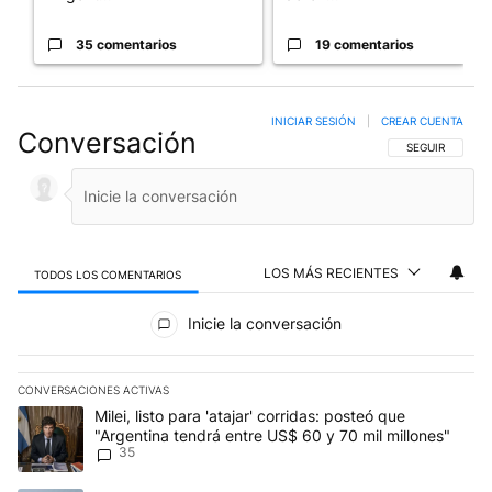
35 comentarios
19 comentarios
INICIAR SESIÓN
|
CREAR CUENTA
Conversación
SIGA ESTA CO
SEGUIR
LOS MÁS RECIENTES
TODOS LOS COMENTARIOS
Todos los comentarios
Inicie la conversación
CONVERSACIONES ACTIVAS
Este listado muestra los artículos con más comentarios en los últim
Un artículo de tendencia con el título "Milei, listo para 'atajar' 
Milei, listo para 'atajar' corridas: posteó que
"Argentina tendrá entre US$ 60 y 70 mil millones"
35