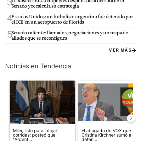
3
La Rosada busca culpables después de la derrota en el
Senado y recalcula su estrategia
4
Estados Unidos: un futbolista argentino fue detenido por
el ICE en un aeropuerto de Florida
5
Senado caliente: llamados, negociaciones y un mapa de
aliados que se reconfigura
VER MÁS
Noticias en Tendencia
Este listado muestra los artículos con más comentarios en los últim
Un artículo de tendencia con el título "Milei, listo para 'atajar
Un artículo de tendencia con e
Milei, listo para 'atajar'
El abogado de VOX que
corridas: posteó que
Cristina Kirchner sumó a su
"Argent...
defen...