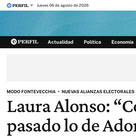
jueves 06 de agosto de 2026
Últimas noticias
Actualidad
Política
Economía
Inicio
Ahora
Opinión
Cultura
Arte
Educación
Videos
Córdoba
Reperfilar
Diario del Juicio
MODO FONTEVECCHIA
NUEVAS ALIANZAS ELECTORALES
Laura Alonso: “
pasado lo de Ado