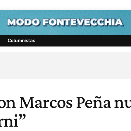
Columnistas
Política
Pymes
Salud
Internacional
Clima
Deportes
Business
Noticias
Caras
Con Marcos Peña n
rni”