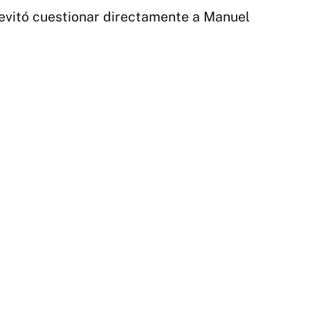
de
 evitó cuestionar directamente a Manuel
Bu
Ai
|
La
Al