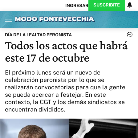
SUSCRIBITE
INGRESAR
Inicio
Ahora
Opinión
Actualidad
Política
Economía
Columnistas
Política
Pymes
Salud
DÍA DE LA LEALTAD PERONISTA
Ciencia
Protagonistas
Tecnología
Todos los actos que habrá
Cultura
Arte
Educación
este 17 de octubre
Internacional
Clima
Deportes
CARAS
Exitoina
Turismo
El próximo lunes será un nuevo de
Videos
Córdoba
Reperfilar
celebración peronista por lo que se
Business
Noticias
Caras
realizarán convocatorias para que la gente
Exitoina
Gaming
Vivo
se pueda acercar a festejar. En este
Diario del Juicio
contexto, la CGT y los demás sindicatos se
encuentran divididos.