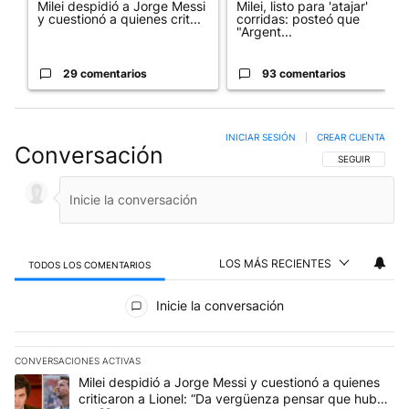
Milei despidió a Jorge Messi
Milei, listo para 'atajar'
y cuestionó a quienes crit...
corridas: posteó que
"Argent...
29 comentarios
93 comentarios
INICIAR SESIÓN
|
CREAR CUENTA
Conversación
SIGA ESTA CO
SEGUIR
LOS MÁS RECIENTES
TODOS LOS COMENTARIOS
Todos los comentarios
Inicie la conversación
CONVERSACIONES ACTIVAS
Este listado muestra los artículos con más comentarios en los últim
Un artículo de tendencia con el título "Milei despidió a Jorge Mes
Milei despidió a Jorge Messi y cuestionó a quienes
criticaron a Lionel: “Da vergüenza pensar que hubo