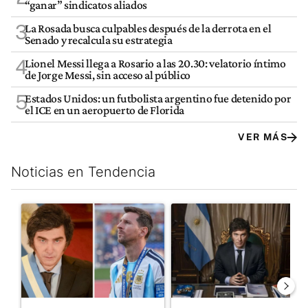
“ganar” sindicatos aliados
3
La Rosada busca culpables después de la derrota en el
Senado y recalcula su estrategia
4
Lionel Messi llega a Rosario a las 20.30: velatorio íntimo
de Jorge Messi, sin acceso al público
5
Estados Unidos: un futbolista argentino fue detenido por
el ICE en un aeropuerto de Florida
VER MÁS
Noticias en Tendencia
Este listado muestra los artículos con más comentarios en los últim
Un artículo de tendencia con el título "Milei despidió a Jorge 
Un artículo de tendencia con el