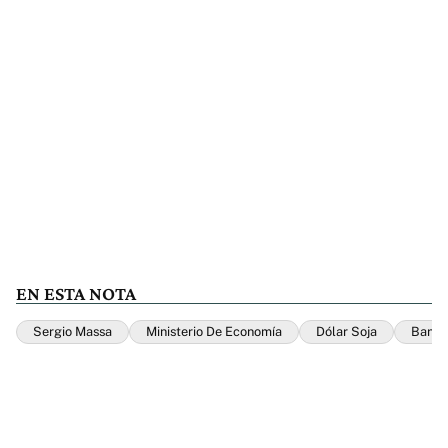
EN ESTA NOTA
Sergio Massa
Ministerio De Economía
Dólar Soja
Banco