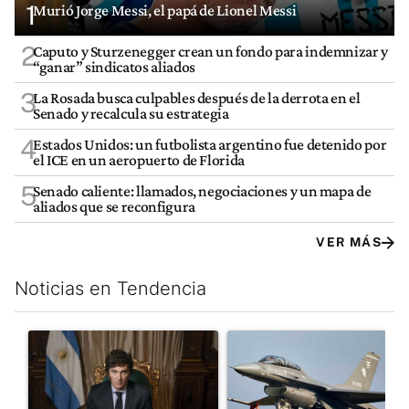
1
Murió Jorge Messi, el papá de Lionel Messi
2
Caputo y Sturzenegger crean un fondo para indemnizar y
“ganar” sindicatos aliados
3
La Rosada busca culpables después de la derrota en el
Senado y recalcula su estrategia
4
Estados Unidos: un futbolista argentino fue detenido por
el ICE en un aeropuerto de Florida
5
Senado caliente: llamados, negociaciones y un mapa de
aliados que se reconfigura
VER MÁS
Noticias en Tendencia
Este listado muestra los artículos con más comentarios en los últim
Un artículo de tendencia con el título "Milei, listo para 'atajar
Un artículo de tendencia con e