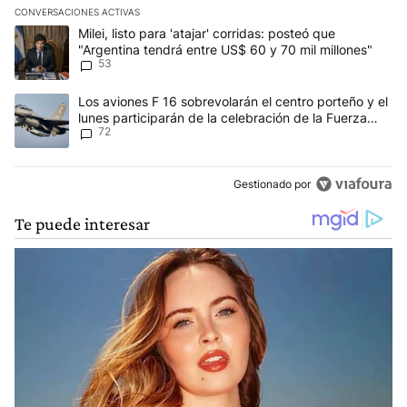
CONVERSACIONES ACTIVAS
Este listado muestra los artículos con más comentarios en los últim
Un artículo de tendencia con el título "Milei, listo para 'atajar' 
Milei, listo para 'atajar' corridas: posteó que
"Argentina tendrá entre US$ 60 y 70 mil millones"
53
Un artículo de tendencia con el título "Los aviones F 16 sobrevola
Los aviones F 16 sobrevolarán el centro porteño y el
lunes participarán de la celebración de la Fuerza
72
Aérea
Gestionado por