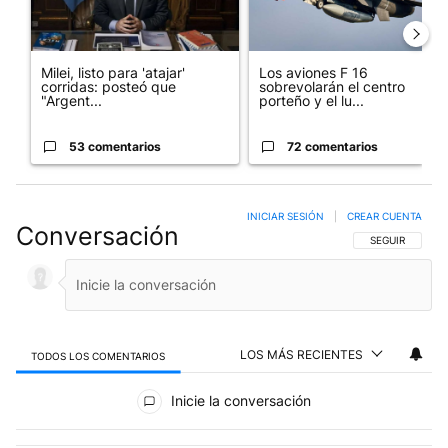
Milei, listo para 'atajar'
Los aviones F 16
corridas: posteó que
sobrevolarán el centro
"Argent...
porteño y el lu...
53 comentarios
72 comentarios
INICIAR SESIÓN
|
CREAR CUENTA
Conversación
SIGA ESTA CO
SEGUIR
LOS MÁS RECIENTES
TODOS LOS COMENTARIOS
Todos los comentarios
Inicie la conversación