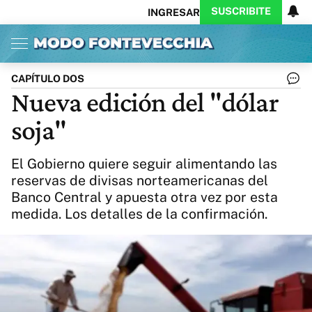
SUSCRIBITE
INGRESAR
Inicio
Ahora
Opinión
Actualidad
Política
Economía
Columnistas
Política
Pymes
Salud
CAPÍTULO DOS
Ciencia
Protagonistas
Tecnología
Nueva edición del "dólar
Cultura
Arte
Educación
soja"
Internacional
Clima
Deportes
CARAS
Exitoina
Turismo
El Gobierno quiere seguir alimentando las
Videos
Córdoba
Reperfilar
reservas de divisas norteamericanas del
Business
Noticias
Caras
Banco Central y apuesta otra vez por esta
Exitoina
Gaming
Vivo
medida. Los detalles de la confirmación.
Diario del Juicio